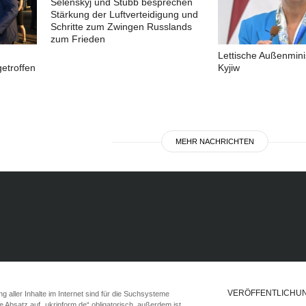
Selenskyj und Stubb besprechen
Stärkung der Luftverteidigung und
Schritte zum Zwingen Russlands
zum Frieden
Lettische Außenmini
getroffen
Kyjiw
MEHR NACHRICHTEN
VERÖFFENTLICHU
 aller Inhalte im Internet sind für die Suchsysteme
ste Absatz auf „ukrinform.de“ obligatorisch, außerdem ist