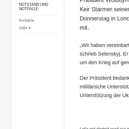
Gesellschaft und Kultur
NOTSTAND UND
Keir Starmer seinen
NOTFÄLLE
Sport
Donnerstag in Lond
Kontakte
Kriminalität
mit.
mehr
»
Notstand und Notfälle
„Wir haben vereinbar
schrieb Selenskyj. Er
um den Krieg auf ge
Der Präsident bedank
militärische Unterstü
Unterstützung der Uk
Let’s get started read ou