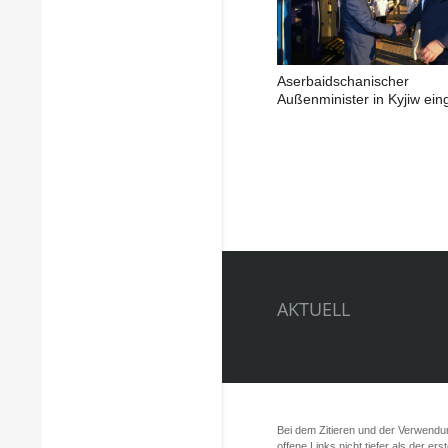
Aserbaidschanischer
Außenminister in Kyjiw ein
AKTUELL
Bei dem Zitieren und der Verwendung
offene Links nicht tiefer als der er