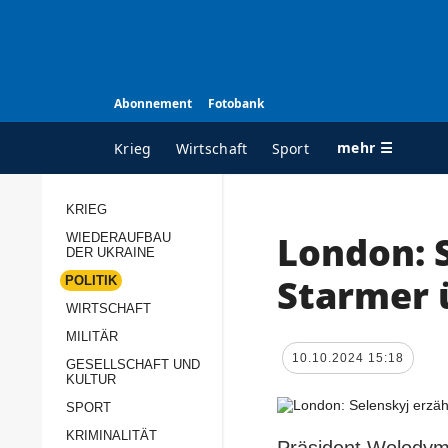
Abonnement
Fotobank
mehr ☰
Krieg
Wirtschaft
Sport
KRIEG
London: 
WIEDERAUFBAU
ALLE RUBRIKEN
A
DER UKRAINE
Krieg
Ü
Starmer 
POLITIK
Wiederaufbau der
K
WIRTSCHAFT
Ukraine
MILITÄR
s
10.10.2024 15:18
Politik
GESELLSCHAFT UND
P
KULTUR
Wirtschaft
u
SPORT
p
Militär
KRIMINALITÄT
D
Präsident Wolodymy