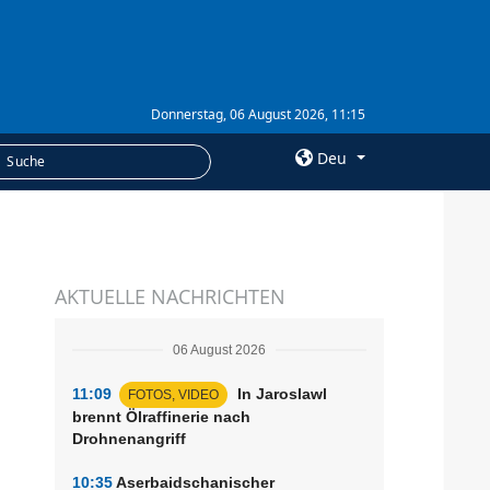
Donnerstag, 06 August 2026, 11:15
Deu
×
LEISTUNGEN
AKTUELLE NACHRICHTEN
Abonnement
Fotobank
06 August 2026
11:09
In Jaroslawl
FOTOS, VIDEO
brennt Ölraffinerie nach
Drohnenangriff
10:35
Aserbaidschanischer