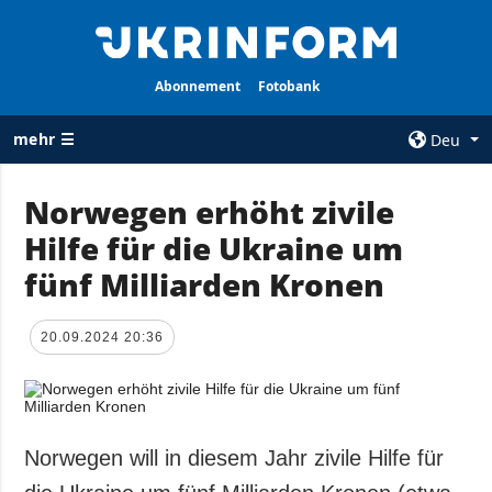
Abonnement
Fotobank
mehr ☰
Deu
×
Norwegen erhöht zivile
Hilfe für die Ukraine um
ALLE
AGENTUR
RUBRIKEN
fünf Milliarden Kronen
Über uns
Krieg
Kontakte
Wiederaufbau
20.09.2024 20:36
services
der Ukraine
Politik zur
Politik
Vertraulichkeit
und zum Schutz
Wirtschaft
personenbezogener
Norwegen will in diesem Jahr zivile Hilfe für
Militär
Daten