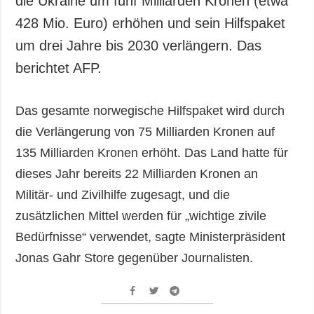
die Ukraine um fünf Milliarden Kronen (etwa
Gesellschaft und
428 Mio. Euro) erhöhen und sein Hilfspaket
Kultur
um drei Jahre bis 2030 verlängern. Das
Sport
berichtet AFP.
Kriminalität
Notstand und
Notfälle
Das gesamte norwegische Hilfspaket wird durch
die Verlängerung von 75 Milliarden Kronen auf
ZUSÄTZLICH
LEISTUNGEN
135 Milliarden Kronen erhöht. Das Land hatte für
Veröffentlichungen
Abonnement
dieses Jahr bereits 22 Milliarden Kronen an
Interview
Fotobank
Militär- und Zivilhilfe zugesagt, und die
Fotos
zusätzlichen Mittel werden für „wichtige zivile
Video
Bedürfnisse“ verwendet, sagte Ministerpräsident
Jonas Gahr Store gegenüber Journalisten.