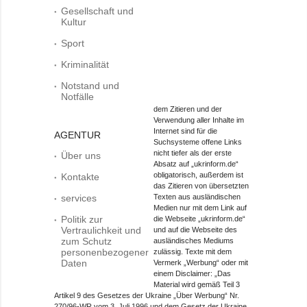
Gesellschaft und
Kultur
Sport
Kriminalität
Notstand und
Notfälle
dem Zitieren und der
Verwendung aller Inhalte im
Internet sind für die
AGENTUR
Suchsysteme offene Links
nicht tiefer als der erste
Über uns
Absatz auf „ukrinform.de“
obligatorisch, außerdem ist
Kontakte
das Zitieren von übersetzten
services
Texten aus ausländischen
Medien nur mit dem Link auf
Politik zur
die Webseite „ukrinform.de“
Vertraulichkeit und
und auf die Webseite des
zum Schutz
ausländisches Mediums
personenbezogener
zulässig. Texte mit dem
Daten
Vermerk „Werbung“ oder mit
einem Disclaimer: „Das
Material wird gemäß Teil 3
Artikel 9 des Gesetzes der Ukraine „Über Werbung“ Nr.
270/96-WR vom 3. Juli 1996 und dem Gesetz der Ukraine