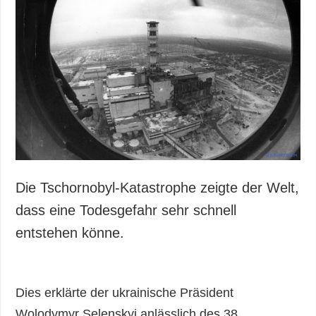
Gesellschaft und
Kultur
Sport
Kriminalität
Notstand und
Notfälle
ZUSÄTZLICH
LEISTUNGEN
Veröffentlichungen
Abonnement
Interview
Fotobank
Die Tschornobyl-Katastrophe zeigte der Welt,
Fotos
dass eine Todesgefahr sehr schnell
Video
entstehen könne.
Dies erklärte der ukrainische Präsident
Wolodymyr Selenskyj anlässlich des 38.