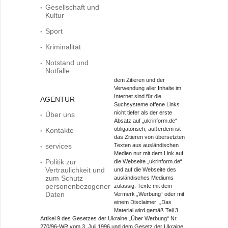
Gesellschaft und
Kultur
Sport
Kriminalität
Notstand und
Notfälle
dem Zitieren und der
Verwendung aller Inhalte im
Internet sind für die
AGENTUR
Suchsysteme offene Links
nicht tiefer als der erste
Über uns
Absatz auf „ukrinform.de“
obligatorisch, außerdem ist
Kontakte
das Zitieren von übersetzten
services
Texten aus ausländischen
Medien nur mit dem Link auf
Politik zur
die Webseite „ukrinform.de“
Vertraulichkeit und
und auf die Webseite des
zum Schutz
ausländisches Mediums
personenbezogener
zulässig. Texte mit dem
Daten
Vermerk „Werbung“ oder mit
einem Disclaimer: „Das
Material wird gemäß Teil 3
Artikel 9 des Gesetzes der Ukraine „Über Werbung“ Nr.
270/96-WR vom 3. Juli 1996 und dem Gesetz der Ukraine