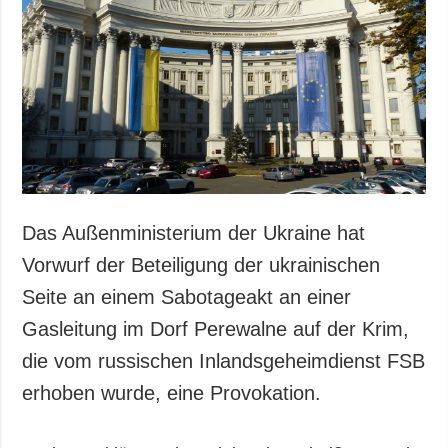
Gesellschaft und
Kultur
Sport
Kriminalität
Notstand und
Notfälle
ZUSÄTZLICH
LEISTUNGEN
Veröffentlichungen
Abonnement
Das Außenministerium der Ukraine hat
Interview
Fotobank
Vorwurf der Beteiligung der ukrainischen
Fotos
Seite an einem Sabotageakt an einer
Video
Gasleitung im Dorf Perewalne auf der Krim,
die vom russischen Inlandsgeheimdienst FSB
erhoben wurde, eine Provokation.