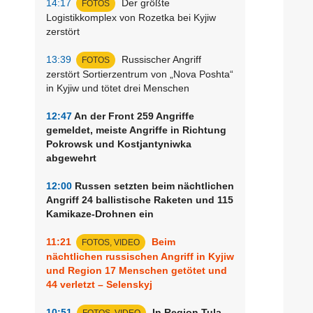
14:17
Der größte
FOTOS
Logistikkomplex von Rozetka bei Kyjiw
zerstört
13:39
Russischer Angriff
FOTOS
zerstört Sortierzentrum von „Nova Poshta“
in Kyjiw und tötet drei Menschen
12:47
An der Front 259 Angriffe
gemeldet, meiste Angriffe in Richtung
Pokrowsk und Kostjantyniwka
abgewehrt
12:00
Russen setzten beim nächtlichen
Angriff 24 ballistische Raketen und 115
Kamikaze-Drohnen ein
11:21
Beim
FOTOS, VIDEO
nächtlichen russischen Angriff in Kyjiw
und Region 17 Menschen getötet und
44 verletzt – Selenskyj
10:51
In Region Tula
FOTOS, VIDEO