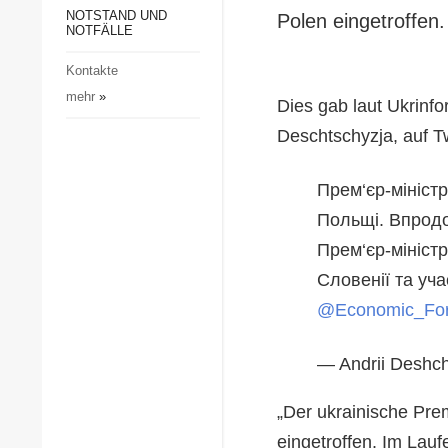
Gesellschaft und Kultur
NOTSTAND UND
Polen eingetroffen.
NOTFÄLLE
Sport
Kontakte
Kriminalität
mehr
»
Dies gab laut Ukrinfo
Notstand und Notfälle
Deschtschyzja, auf Tw
Прем‘єр-мініст
Польщі. Впродо
Прем‘єр-мініст
Словенії та уч
@Economic_Fo
— Andrii Deshc
„Der ukrainische Pre
eingetroffen. Im Lau