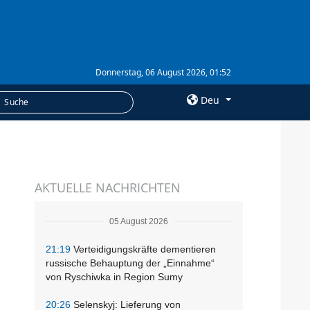
Donnerstag, 06 August 2026, 01:52
Deu
×
LEISTUNGEN
AKTUELLE NACHRICHTEN
Abonnement
Fotobank
05 August 2026
21:19
Verteidigungskräfte dementieren
russische Behauptung der „Einnahme“
von Ryschiwka in Region Sumy
20:26
Selenskyj: Lieferung von