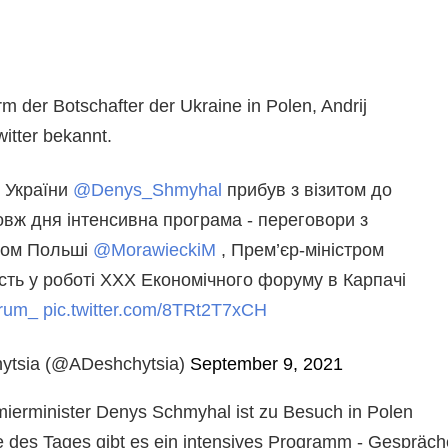
rm der Botschafter der Ukraine in Polen, Andrij
itter bekannt.
р України
@Denys_Shmyhal
прибув з візитом до
вж дня інтенсивна програма - переговори з
ром Польші
@MorawieckiM
, Прем’єр-міністром
асть у роботі ХХХ Економічного форуму в Карпачі
rum_
pic.twitter.com/8TRt2T7xCH
hytsia (@ADeshchytsia)
September 9, 2021
mierminister Denys Schmyhal ist zu Besuch in Polen
fe des Tages gibt es ein intensives Programm - Gespräch