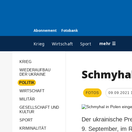
Abonnement
Fotobank
mehr ☰
Krieg
Wirtschaft
Sport
KRIEG
Schmyhal
WIEDERAUFBAU
ALLE RUBRIKEN
A
DER UKRAINE
Krieg
Ü
POLITIK
Wiederaufbau der
K
WIRTSCHAFT
FOTOS
09.09.2021 
Ukraine
MILITÄR
s
Politik
GESELLSCHAFT UND
P
KULTUR
Wirtschaft
u
Der ukrainische Pr
SPORT
p
Militär
9. September, im R
KRIMINALITÄT
D