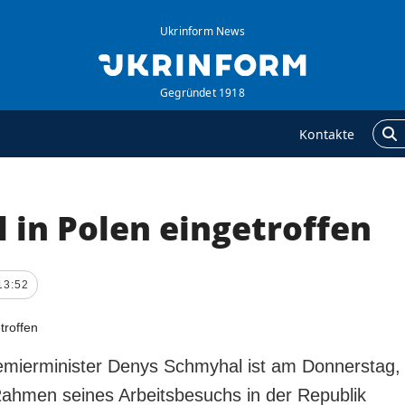
Ukrinform News
Gegründet 1918
Kontakte
 in Polen eingetroffen
GENTUR
ZUSÄTZLICH
ber uns
Veröffentlichungen
ontakte
Interview
13:52
ervices
Fotos
olitik zur Vertraulichkeit
Video
nd zum Schutz
emierminister Denys Schmyhal ist am Donnerstag,
ersonenbezogener
ahmen seines Arbeitsbesuchs in der Republik
aten