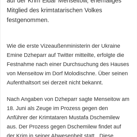
auf der Krim Eldar Menseitow, ehemaliges
Gesellschaft und
Mitglied des krimtatarischen Volkes
Kultur
festgenommen.
Sport
Kriminalität
Notstand und
Wie die erste Vizeaußenministerin der Ukraine
Notfälle
Emine Dzheparr auf Twitter mitteilte, erfolgte die
ZUSÄTZLICH
LEISTUNGEN
Festnahme nach einer Durchsuchung des Hauses
Veröffentlichungen
Abonnement
von Menseitow im Dorf Molodischne. Über seinen
Interview
Fotobank
Aufenthaltsort sei derzeit nicht bekannt.
Fotos
Video
Nach Angaben von Dzheparr sagte Menseitow am
18. Juni als Zeuge im Prozess gegen den
Anführer der Krimtataren Mustafa Dschemilew
aus. Der Prozess gegen Dschemilew findet auf
der Krim in seiner Abwesenheit statt. „Diese