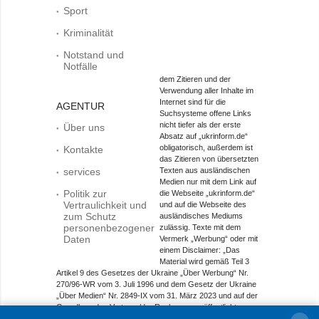
Sport
Kriminalität
Notstand und
Notfälle
dem Zitieren und der
Verwendung aller Inhalte im
Internet sind für die
AGENTUR
Suchsysteme offene Links
nicht tiefer als der erste
Über uns
Absatz auf „ukrinform.de“
obligatorisch, außerdem ist
Kontakte
das Zitieren von übersetzten
services
Texten aus ausländischen
Medien nur mit dem Link auf
Politik zur
die Webseite „ukrinform.de“
Vertraulichkeit und
und auf die Webseite des
zum Schutz
ausländisches Mediums
personenbezogener
zulässig. Texte mit dem
Daten
Vermerk „Werbung“ oder mit
einem Disclaimer: „Das
Material wird gemäß Teil 3
Artikel 9 des Gesetzes der Ukraine „Über Werbung“ Nr.
270/96-WR vom 3. Juli 1996 und dem Gesetz der Ukraine
„Über Medien“ Nr. 2849-IX vom 31. März 2023 und auf der
Grundlage des Vertrags/der Rechnung veröffentlicht.