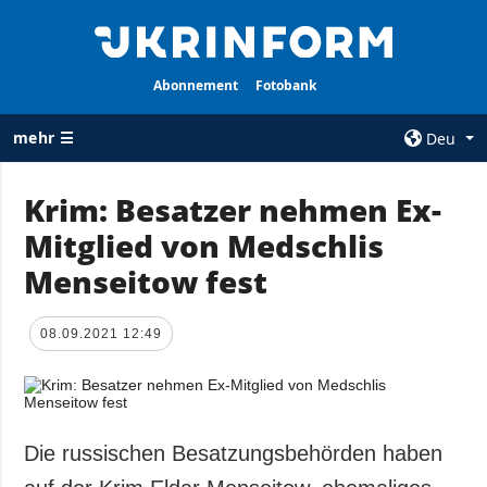
Abonnement
Fotobank
mehr ☰
Deu
×
Krim: Besatzer nehmen Ex-
Mitglied von Medschlis
ALLE
AGENTUR
RUBRIKEN
Menseitow fest
Über uns
Krieg
Kontakte
Wiederaufbau
08.09.2021 12:49
services
der Ukraine
Politik zur
Politik
Vertraulichkeit
und zum Schutz
Wirtschaft
personenbezogener
Die russischen Besatzungsbehörden haben
Militär
Daten