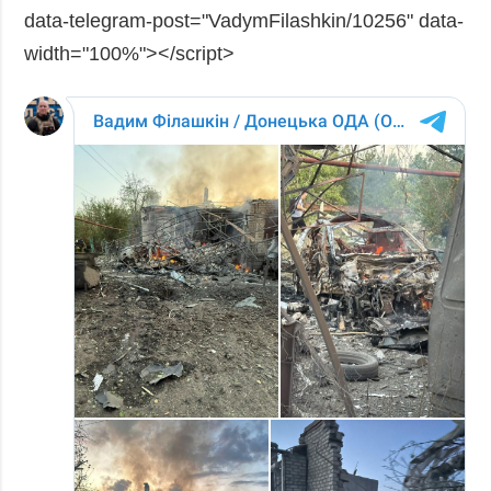
data-telegram-post="VadymFilashkin/10256" data-
width="100%"></script>