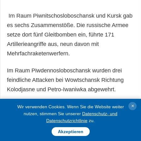
Im Raum Piwnitschosloboschansk und Kursk gab
es sechs Zusammenstöße. Die russische Armee
setze dort fünf Gleitbomben ein, führte 171
Artillerieangriffe aus, neun davon mit
Mehrfachraketenwerfern.
Im Raum Piwdennosloboschansk wurden drei
feindliche Attacken bei Wowtschansk Richtung
Kolodjasne und Petro-Iwaniwka abgewehrt.
×
Im Raum Kupjansk griffen russische Truppen
Wir verwenden Cookies. Wenn Sie die Website weiter
nutzen, stimmen Sie unserer
Datenschutz- und
zweimal unsrere Stellungen an. Angriffe wurden
Datenschutzrichtlinie
zu.
nahe Petropawliwka Richtung Kowaliowka
Akzeptieren
abgewehrt.