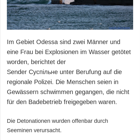
Gesellschaft und
Kultur
Sport
Kriminalität
Notstand und
Im Gebiet Odessa sind zwei Männer und
Notfälle
eine Frau bei Explosionen im Wasser getötet
ZUSÄTZLICH
LEISTUNGEN
worden, berichtet der
Veröffentlichungen
Abonnement
Sender Суспільне unter Berufung auf die
Interview
Fotobank
regionale Polizei. Die Menschen seien in
Fotos
Gewässern schwimmen gegangen, die nicht
Video
für den Badebetrieb freigegeben waren.
Die Detonationen wurden offenbar durch
Seeminen verursacht.