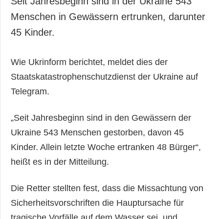
Seit Jahresbeginn sind in der Ukraine 543
Gesellschaft und
Menschen in Gewässern ertrunken, darunter
Kultur
45 Kinder.
Sport
Kriminalität
Wie Ukrinform berichtet, meldet dies der
Notstand und
Notfälle
Staatskatastrophenschutzdienst der Ukraine auf
Telegram.
ZUSÄTZLICH
LEISTUNGEN
Veröffentlichungen
Abonnement
„Seit Jahresbeginn sind in den Gewässern der
Interview
Fotobank
Ukraine 543 Menschen gestorben, davon 45
Fotos
Kinder. Allein letzte Woche ertranken 48 Bürger“,
Video
heißt es in der Mitteilung.
Die Retter stellten fest, dass die Missachtung von
Sicherheitsvorschriften die Hauptursache für
tragische Vorfälle auf dem Wasser sei, und