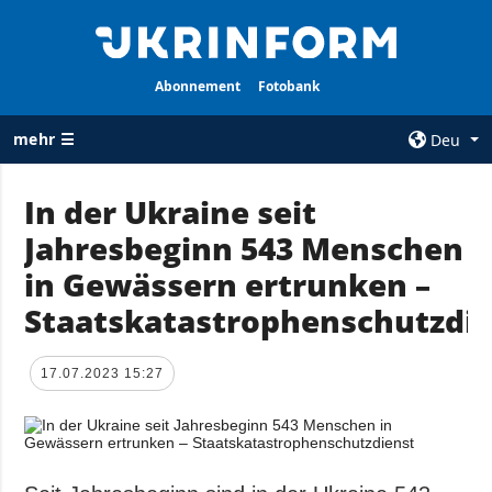
Abonnement
Fotobank
mehr ☰
Deu
×
In der Ukraine seit
Jahresbeginn 543 Menschen
ALLE
AGENTUR
RUBRIKEN
in Gewässern ertrunken –
Über uns
Krieg
Staatskatastrophenschutzdi
Kontakte
Wiederaufbau
services
der Ukraine
17.07.2023 15:27
Politik zur
Politik
Vertraulichkeit
und zum Schutz
Wirtschaft
personenbezogener
Militär
Daten