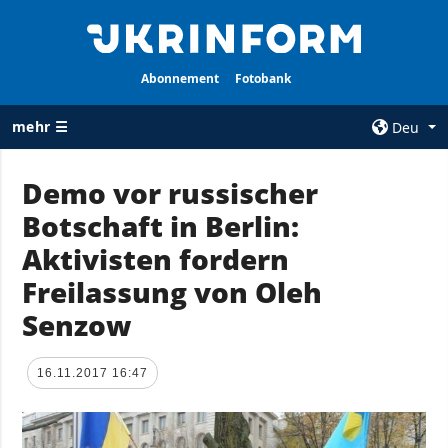
Abonnement
Fotobank
mehr ☰
Deu
×
Demo vor russischer
Botschaft in Berlin:
ALLE
AGENTUR
RUBRIKEN
Aktivisten fordern
Über uns
Krieg
Freilassung von Oleh
Kontakte
Wiederaufbau
Senzow
services
der Ukraine
Politik zur
Politik
Vertraulichkeit
16.11.2017 16:47
und zum Schutz
Wirtschaft
personenbezogener
Militär
Daten