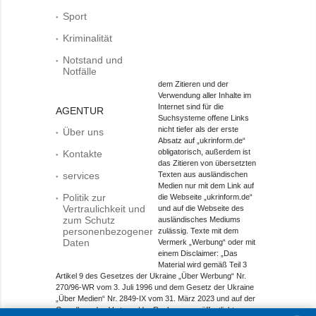
Sport
Kriminalität
Notstand und
Notfälle
dem Zitieren und der
Verwendung aller Inhalte im
Internet sind für die
AGENTUR
Suchsysteme offene Links
nicht tiefer als der erste
Über uns
Absatz auf „ukrinform.de“
obligatorisch, außerdem ist
Kontakte
das Zitieren von übersetzten
services
Texten aus ausländischen
Medien nur mit dem Link auf
Politik zur
die Webseite „ukrinform.de“
Vertraulichkeit und
und auf die Webseite des
zum Schutz
ausländisches Mediums
personenbezogener
zulässig. Texte mit dem
Daten
Vermerk „Werbung“ oder mit
einem Disclaimer: „Das
Material wird gemäß Teil 3
Artikel 9 des Gesetzes der Ukraine „Über Werbung“ Nr.
270/96-WR vom 3. Juli 1996 und dem Gesetz der Ukraine
„Über Medien“ Nr. 2849-IX vom 31. März 2023 und auf der
Grundlage des Vertrags/der Rechnung veröffentlicht.