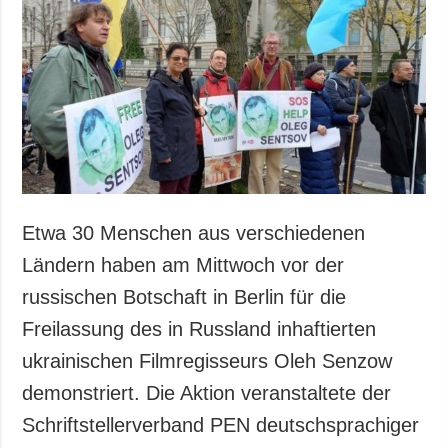
Gesellschaft und
Kultur
Sport
Kriminalität
Notstand und
Notfälle
ZUSÄTZLICH
LEISTUNGEN
Veröffentlichungen
Abonnement
Etwa 30 Menschen aus verschiedenen
Interview
Fotobank
Ländern haben am Mittwoch vor der
Fotos
russischen Botschaft in Berlin für die
Video
Freilassung des in Russland inhaftierten
ukrainischen Filmregisseurs Oleh Senzow
demonstriert. Die Aktion veranstaltete der
Schriftstellerverband PEN deutschsprachiger