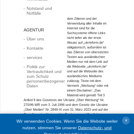
Notstand und
Notfälle
dem Zitieren und der
Verwendung aller Inhalte im
Internet sind für die
AGENTUR
Suchsysteme offene Links
nicht tiefer als der erste
Über uns
Absatz auf „ukrinform.de“
obligatorisch, außerdem ist
Kontakte
das Zitieren von übersetzten
services
Texten aus ausländischen
Medien nur mit dem Link auf
Politik zur
die Webseite „ukrinform.de“
Vertraulichkeit und
und auf die Webseite des
zum Schutz
ausländisches Mediums
personenbezogener
zulässig. Texte mit dem
Daten
Vermerk „Werbung“ oder mit
einem Disclaimer: „Das
Material wird gemäß Teil 3
Artikel 9 des Gesetzes der Ukraine „Über Werbung“ Nr.
270/96-WR vom 3. Juli 1996 und dem Gesetz der Ukraine
„Über Medien“ Nr. 2849-IX vom 31. März 2023 und auf der
Grundlage des Vertrags/der Rechnung veröffentlicht.
×
Wir verwenden Cookies. Wenn Sie die Website weiter
Objekt im Bereich Onlinemedien; Medien-ID R40-01421.
nutzen, stimmen Sie unserer
Datenschutz- und
© 2015-2026 Ukrinform. Alle Rechte sind geschützt.