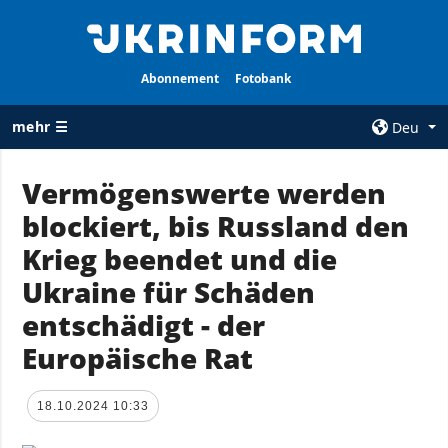
Abonnement
Fotobank
mehr ☰
Deu
×
Vermögenswerte werden
blockiert, bis Russland den
ALLE
AGENTUR
RUBRIKEN
Krieg beendet und die
Über uns
Krieg
Ukraine für Schäden
Kontakte
Wiederaufbau
entschädigt - der
services
der Ukraine
Europäische Rat
Politik zur
Politik
Vertraulichkeit
und zum Schutz
Wirtschaft
18.10.2024 10:33
personenbezogener
Militär
Daten