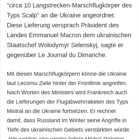
Gesellschaft und
"circa 10 Langstrecken-Marschflugkörper des
Kultur
Typs Scalp" an die Ukraine angeordnet.
Sport
Diese Lieferung versprach Präsident des
Kriminalität
Landes Emmanuel Macron dem ukrainischen
Notstand und
Staatschef Wolodymyr Selenskyj, sagte er
Notfälle
gegenüber Le Journal du Dimanche.
ZUSÄTZLICH
LEISTUNGEN
Veröffentlichungen
Abonnement
Mit diesen Marschflugkörpern könne die Ukraine
Interview
Fotobank
laut Lecornu Ziele hinter der Frontlinie angreifen.
Fotos
Nach Worten des Ministers wird Frankreich auch
Video
die Lieferungen der Flugabwehrraketen des Typs
Mistral an die Ukraine fortsetzen. Er rechnet
damit, dass Russland im Winter seine Angriffe in
Tiefe des ukrainischen Gebiets verstärkten würde.
„Wir werden also wieder liefern Mistral-Raketen