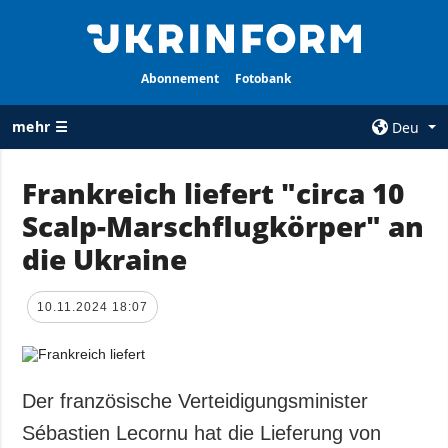
Abonnement
Fotobank
mehr ☰
Deu
×
Frankreich liefert "circa 10
Scalp-Marschflugkörper" an
ALLE
AGENTUR
RUBRIKEN
die Ukraine
Über uns
Krieg
Kontakte
Wiederaufbau
10.11.2024 18:07
services
der Ukraine
Politik zur
Politik
Vertraulichkeit
und zum Schutz
Wirtschaft
Der französische Verteidigungsminister
personenbezogener
Militär
Sébastien Lecornu hat die Lieferung von
Daten