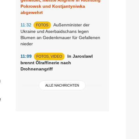
Pokrowsk und Kostjantyniwka
abgewehrt
11:32
Außenminister der
FOTOS
Ukraine und Aserbaidschans legen
Blumen an Gedenkmauer für Gefallenen
nieder
11:09
In Jaroslawl
FOTOS, VIDEO
brennt Ölraffinerie nach
Drohnenangriff
m
ALLE NACHRICHTEN
e