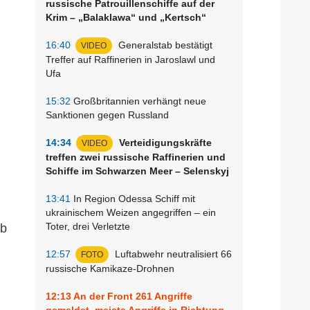
russische Patrouillenschiffe auf der
Krim – „Balaklawa“ und „Kertsch“
16:40
Generalstab bestätigt
VIDEO
Treffer auf Raffinerien in Jaroslawl und
Ufa
15:32
Großbritannien verhängt neue
Sanktionen gegen Russland
14:34
Verteidigungskräfte
VIDEO
treffen zwei russische Raffinerien und
Schiffe im Schwarzen Meer – Selenskyj
13:41
In Region Odessa Schiff mit
ukrainischem Weizen angegriffen – ein
Toter, drei Verletzte
lb
12:57
Luftabwehr neutralisiert 66
FOTO
russische Kamikaze-Drohnen
12:13
An der Front 261 Angriffe
gemeldet, meiste Angriffe in Richtung