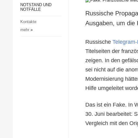
Gesellschaft und Kultur
NOTSTAND UND
NOTFÄLLE
Russische Propagan
Sport
Kontakte
Ausgaben, um die Hi
Kriminalität
mehr
»
Notstand und Notfälle
Russische
Telegram-
Titelseiten der fran
zeigen. In den gefäls
sei nicht auf die anom
Modernisierung hätte
Hilfe umgeleitet word
Das ist ein Fake. In 
30. Juni bearbeitet: 
Vergleich mit den Ori