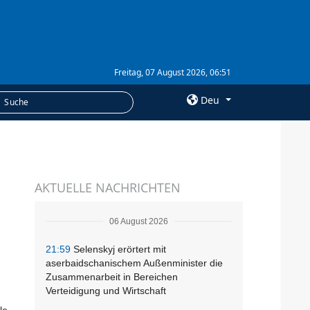
Freitag, 07 August 2026, 06:51
Deu
×
LEISTUNGEN
AKTUELLE NACHRICHTEN
Abonnement
Fotobank
06 August 2026
21:59
Selenskyj erörtert mit
aserbaidschanischem Außenminister die
Zusammenarbeit in Bereichen
Verteidigung und Wirtschaft