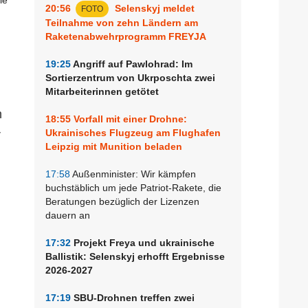
20:56
Selenskyj meldet
FOTO
Teilnahme von zehn Ländern am
Raketenabwehrprogramm FREYJA
19:25
Angriff auf Pawlohrad: Im
Sortierzentrum von Ukrposchta zwei
Mitarbeiterinnen getötet
n
18:55
Vorfall mit einer Drohne:
Ukrainisches Flugzeug am Flughafen
r
Leipzig mit Munition beladen
17:58
Außenminister: Wir kämpfen
buchstäblich um jede Patriot-Rakete, die
Beratungen bezüglich der Lizenzen
dauern an
17:32
Projekt Freya und ukrainische
Ballistik: Selenskyj erhofft Ergebnisse
2026-2027
17:19
SBU-Drohnen treffen zwei