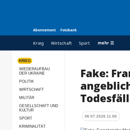
Abonnement
Fotobank
mehr ☰
Krieg
Wirtschaft
Sport
KRIEG
Fake: Fr
WIEDERAUFBAU
ALLE RUBRIKEN
A
DER UKRAINE
Krieg
Ü
angeblic
POLITIK
Wiederaufbau der
K
WIRTSCHAFT
Todesfäl
Ukraine
MILITÄR
s
Politik
GESELLSCHAFT UND
P
KULTUR
Wirtschaft
u
06.07.2026 11:00
SPORT
p
Militär
KRIMINALITÄT
D