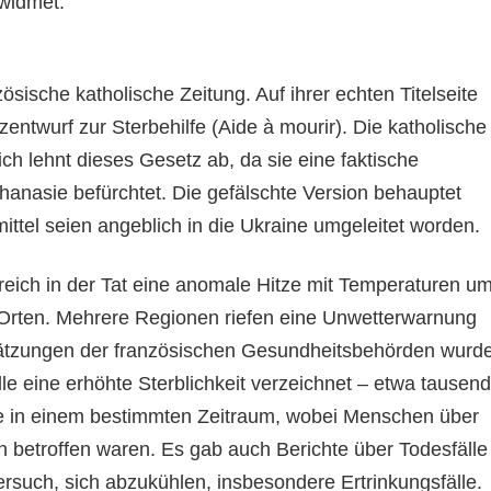
widmet.
zösische katholische Zeitung. Auf ihrer echten Titelseite
entwurf zur Sterbehilfe (Aide à mourir). Die katholische
h lehnt dieses Gesetz ab, da sie eine faktische
hanasie befürchtet. Die gefälschte Version behauptet
ttel seien angeblich in die Ukraine umgeleitet worden.
kreich in der Tat eine anomale Hitze mit Temperaturen u
 Orten. Mehrere Regionen riefen eine Unwetterwarnung
hätzungen der französischen Gesundheitsbehörden wurd
le eine erhöhte Sterblichkeit verzeichnet – etwa tausend
le in einem bestimmten Zeitraum, wobei Menschen über
n betroffen waren. Es gab auch Berichte über Todesfälle
ersuch, sich abzukühlen, insbesondere Ertrinkungsfälle.