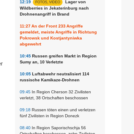
12:19
Lager von
FOTOS, VIDEO
Wildberries in Jekaterinburg nach
Drohnenangriff in Brand
11:27
An der Front 233 Angriffe
gemeldet, meiste Angriffe in Richtung
Pokrowsk und Kostjantyniwka
abgewehrt
10:45
Russen greifen Markt in Region
Sumy an, 10 Verletzte
er
10:05
Luftabwehr neutralisiert 114
russische Kamikaze-Drohnen
09:45
In Region Cherson 32 Zivilisten
verletzt, 38 Ortschaften beschossen
09:18
Russen töten einen und verletzen
fünf Zivilisten in Region Donezk
08:40
In Region Saporischschja 56
Ortschaften beschossen, zehn Zivilisten