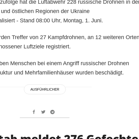
zufolge hat die Luftabwehr 228 russische Drohnen in de
n und östlichen Regionen der Ukraine
siert - Stand 08:00 Uhr, Montag, 1. Juni.
den Treffer von 27 Kampfdrohnen, an 12 weiteren Orte
ssener Luftziele registriert.
ieben Menschen bei einem Angriff russischer Drohnen
truktur und Mehrfamilienhäuser wurden beschädigt.
AUSFÜHRLICHER
tab meldet 276 Gefechte