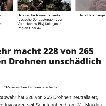
s
Ukrainische Armee dementiert
In Jalta Hafen angeg
f
russische Behauptungen über
in
Vorrücken zu Bilyj Kolodjas in
Region Charkiw
hr macht 228 von 265
en Drohnen unschädlich
ftabwehr hat 228 von 265 Drohnen neutralisiert,
hen Invasoren seit Sonntagabend am 31. Mai das