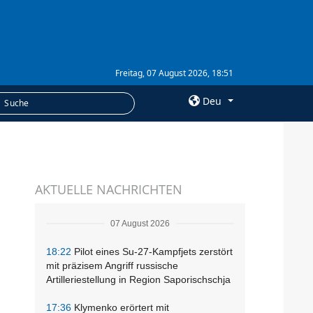
Freitag, 07 August 2026, 18:51
Deu
×
LEISTUNGEN
AKTUELLE NACHRICHTEN
Abonnement
Fotobank
07 August 2026
18:22
Pilot eines Su-27-Kampfjets zerstört
mit präzisem Angriff russische
Artilleriestellung in Region Saporischschja
17:36
Klymenko erörtert mit