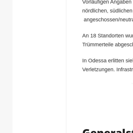
Vorläufigen Angaben 
nördlichen, südliche
angeschossen/neutrali
An 18 Standorten wur
Trümmerteile abgescho
In Odessa erlitten s
Verletzungen. Infras
Generals