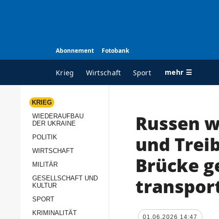
Abonnement
Fotobank
mehr ☰
Krieg
Wirtschaft
Sport
KRIEG
Russen w
WIEDERAUFBAU
ALLE RUBRIKEN
A
DER UKRAINE
Krieg
Ü
und Treib
POLITIK
Wiederaufbau der
K
WIRTSCHAFT
Brücke 
Ukraine
MILITÄR
s
Politik
transpor
GESELLSCHAFT UND
P
KULTUR
Wirtschaft
u
SPORT
p
Militär
KRIMINALITÄT
D
01.06.2026 14:47