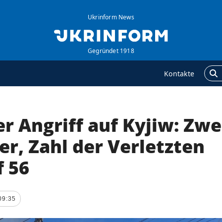
Ukrinform News
Gegründet 1918
Kontakte
r Angriff auf Kyjiw: Zwe
GENTUR
ZUSÄTZLICH
ber uns
Veröffentlichungen
r, Zahl der Verletzten
ontakte
Interview
f 56
ervices
Fotos
olitik zur Vertraulichkeit
Video
nd zum Schutz
09:35
ersonenbezogener
aten