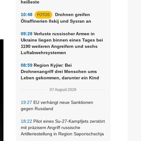
heißeste
10:48
Drohnen greifen
FOTOS
Ölraffinerien Ilskij und Sysran an
09:28
Verluste russischer Armee in
Ukraine liegen binnen eines Tages bei
1190 weiteren Angreifern und sechs
Luftabwehrsystemen
08:59
Region Kyjiw: Bei
Drohnenangriff drei Menschen ums
Leben gekommen, darunter ein Kind
07 August 2026
19:27
EU verhängt neue Sanktionen
gegen Russland
18:22
Pilot eines Su-27-Kampfjets zerstört
mit präzisem Angriff russische
Artilleriestellung in Region Saporischschja