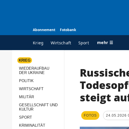
Abonnement
Fotobank
mehr ☰
Krieg
Wirtschaft
Sport
KRIEG
Russische
WIEDERAUFBAU
ALLE RUBRIKEN
A
DER UKRAINE
Krieg
Ü
Todesopfe
POLITIK
Wiederaufbau der
K
WIRTSCHAFT
steigt au
Ukraine
MILITÄR
s
Politik
GESELLSCHAFT UND
P
KULTUR
Wirtschaft
u
FOTOS
24.05.2026 
SPORT
p
Militär
KRIMINALITÄT
D