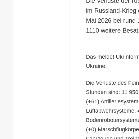
Die Verluste der r
im Russland-Krieg 
Mai 2026 bei rund 
1110 weitere Besa
Das meldet Ukrinform
Ukraine.
Die Verluste des Fein
Stunden sind: 11 950
(+61) Artilleriesyste
Luftabwehrsysteme, 4
Bodenrobotersysteme,
(+0) Marschflugkörpe
Fahrzeuge und Treibst