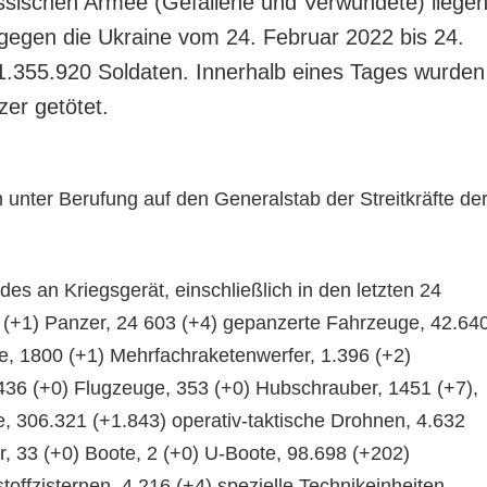
ussischen Armee (Gefallene und Verwundete) liege
gegen die Ukraine vom 24. Februar 2022 bis 24.
1.355.920 Soldaten. Innerhalb eines Tages wurden
tzer getötet.
 unter Berufung auf den Generalstab der Streitkräfte de
des an Kriegsgerät, einschließlich in den letzten 24
 (+1) Panzer, 24 603 (+4) gepanzerte Fahrzeuge, 42.64
me, 1800 (+1) Mehrfachraketenwerfer, 1.396 (+2)
36 (+0) Flugzeuge, 353 (+0) Hubschrauber, 1451 (+7),
 306.321 (+1.843) operativ-taktische Drohnen, 4.632
r, 33 (+0) Boote, 2 (+0) U-Boote, 98.698 (+202)
offzisternen, 4.216 (+4) spezielle Technikeinheiten.