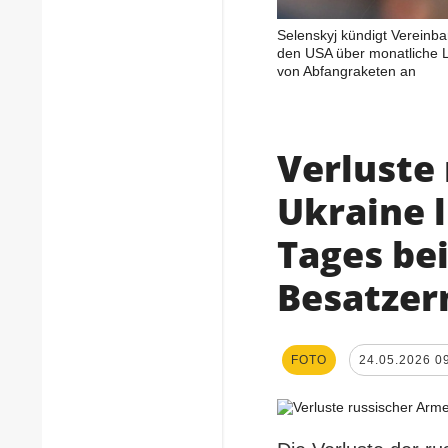
Selenskyj kündigt Vereinba
den USA über monatliche L
von Abfangraketen an
Verluste
Ukraine 
Tages be
Besatzer
FOTO
24.05.2026 0