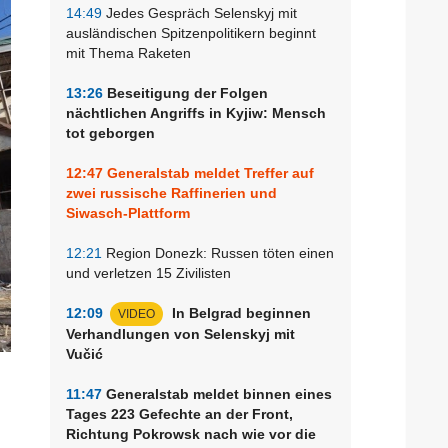
14:49
Jedes Gespräch Selenskyj mit
ausländischen Spitzenpolitikern beginnt
mit Thema Raketen
13:26
Beseitigung der Folgen
nächtlichen Angriffs in Kyjiw: Mensch
tot geborgen
12:47
Generalstab meldet Treffer auf
zwei russische Raffinerien und
Siwasch-Plattform
12:21
Region Donezk: Russen töten einen
und verletzen 15 Zivilisten
12:09
In Belgrad beginnen
VIDEO
Verhandlungen von Selenskyj mit
Vučić
11:47
Generalstab meldet binnen eines
Tages 223 Gefechte an der Front,
Richtung Pokrowsk nach wie vor die