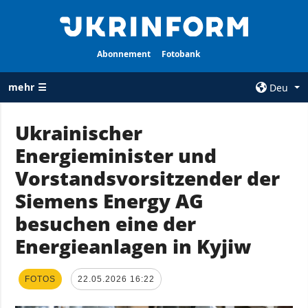
Abonnement
Fotobank
mehr ☰
Deu
×
Ukrainischer
Energieminister und
ALLE
AGENTUR
RUBRIKEN
Vorstandsvorsitzender der
Über uns
Krieg
Siemens Energy AG
Kontakte
Wiederaufbau
besuchen eine der
services
der Ukraine
Energieanlagen in Kyjiw
Politik zur
Politik
Vertraulichkeit
und zum Schutz
Wirtschaft
FOTOS
22.05.2026 16:22
personenbezogener
Militär
Daten