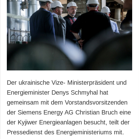
Gesellschaft und
Kultur
Sport
Kriminalität
Notstand und
Notfälle
ZUSÄTZLICH
LEISTUNGEN
Veröffentlichungen
Abonnement
Interview
Fotobank
Der ukrainische Vize- Ministerpräsident und
Fotos
Energieminister Denys Schmyhal hat
Video
gemeinsam mit dem Vorstandsvorsitzenden
der Siemens Energy AG Christian Bruch eine
der Kyjiwer Energieanlagen besucht, teilt der
Pressedienst des Energieministeriums mit.