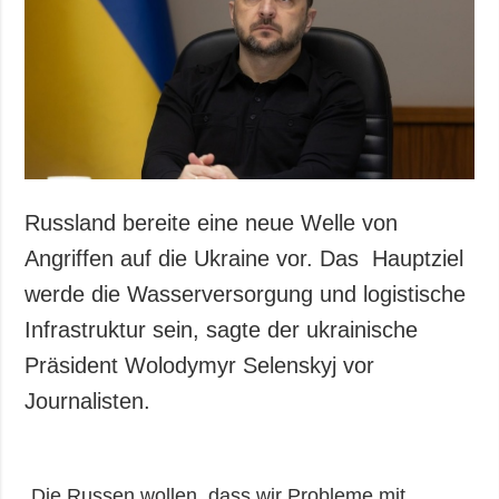
Gesellschaft und
Kultur
Sport
Kriminalität
Notstand und
Notfälle
ZUSÄTZLICH
LEISTUNGEN
Russland bereite eine neue Welle von
Veröffentlichungen
Abonnement
Angriffen auf die Ukraine vor. Das Hauptziel
Interview
Fotobank
werde die Wasserversorgung und logistische
Fotos
Infrastruktur sein, sagte der ukrainische
Video
Präsident Wolodymyr Selenskyj vor
Journalisten.
„Die Russen wollen, dass wir Probleme mit