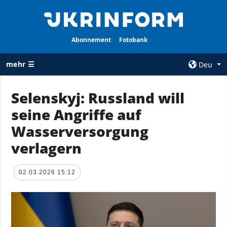
Abonnement
Fotobank
mehr ☰
Deu
×
Selenskyj: Russland will
seine Angriffe auf
ALLE
AGENTUR
RUBRIKEN
Wasserversorgung
Über uns
Krieg
verlagern
Kontakte
Wiederaufbau
services
der Ukraine
02.03.2026 15:12
Politik zur
Politik
Vertraulichkeit
und zum Schutz
Wirtschaft
personenbezogener
Militär
Daten