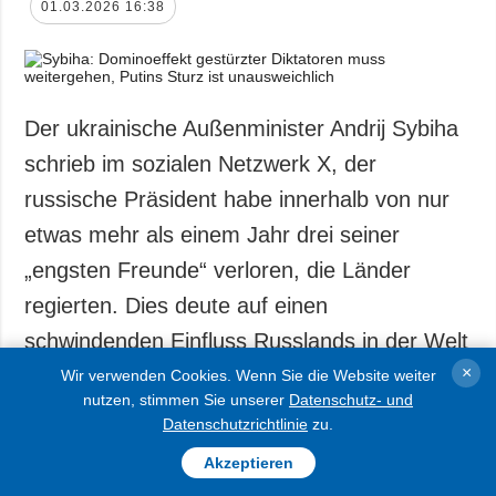
01.03.2026 16:38
Der ukrainische Außenminister Andrij Sybiha
schrieb im sozialen Netzwerk X, der
russische Präsident habe innerhalb von nur
etwas mehr als einem Jahr drei seiner
„engsten Freunde“ verloren, die Länder
regierten. Dies deute auf einen
schwindenden Einfluss Russlands in der Welt
×
hin.
Wir verwenden Cookies. Wenn Sie die Website weiter
nutzen, stimmen Sie unserer
Datenschutz- und
Datenschutzrichtlinie
zu.
„Assad, Maduro und jetzt Khamenei. Putin hat
Akzeptieren
innerhalb von nur etwas mehr als einem Jahr drei