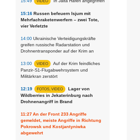
15:49
In Jalta Hafen angegriffen
VIDEO
15:16
Russen befeuern Isjum mit
Mehrfachraketenwerfern – zwei Tote,
vier Verletzte
14:00
Ukrainische Verteidigungskräfte
greifen russische Radarstation und
Drohnentransponder auf der Krim an
13:00
Auf der Krim feindliches
VIDEO
Panzir-S1-Flugabwehrsystem und
Militärkran zerstört
12:19
Lager von
FOTOS, VIDEO
Wildberries in Jekaterinburg nach
Drohnenangriff in Brand
11:27
An der Front 233 Angriffe
gemeldet, meiste Angriffe in Richtung
Pokrowsk und Kostjantyniwka
abgewehrt