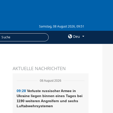
Samstag, 08 August 2026, 09:51
Deu
×
LEISTUNGEN
AKTUELLE NACHRICHTEN
Abonnement
Fotobank
08 August 2026
09:28
Verluste russischer Armee in
Ukraine liegen binnen eines Tages bei
1190 weiteren Angreifern und sechs
Luftabwehrsystemen