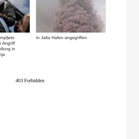
ampfjets
In Jalta Hafen angegriffen
 Angriff
ellung in
hja