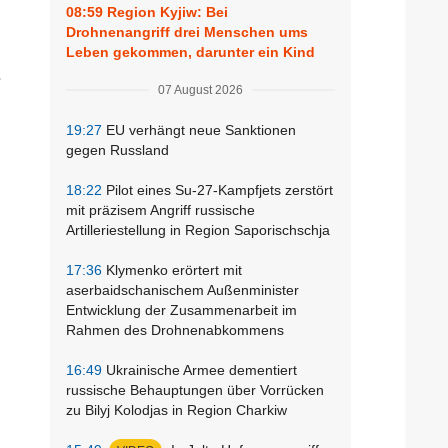
08:59
Region Kyjiw: Bei
Drohnenangriff drei Menschen ums
Leben gekommen, darunter ein Kind
s
07 August 2026
19:27
EU verhängt neue Sanktionen
gegen Russland
18:22
Pilot eines Su-27-Kampfjets zerstört
mit präzisem Angriff russische
Artilleriestellung in Region Saporischschja
17:36
Klymenko erörtert mit
aserbaidschanischem Außenminister
Entwicklung der Zusammenarbeit im
Rahmen des Drohnenabkommens
16:49
Ukrainische Armee dementiert
russische Behauptungen über Vorrücken
zu Bilyj Kolodjas in Region Charkiw