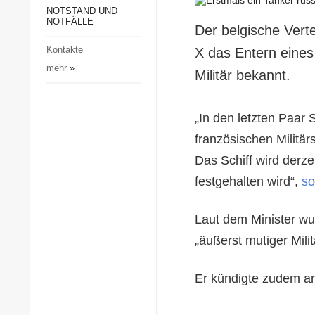
Gesellschaft und Kultur
NOTSTAND UND
NOTFÄLLE
Der belgische Vert
Sport
Kontakte
X das Entern eines
Kriminalität
mehr
»
Militär bekannt.
Notstand und Notfälle
„In den letzten Paar 
französischen Militär
Das Schiff wird derze
festgehalten wird“,
so
Laut dem Minister wu
„äußerst mutiger Mili
Er kündigte zudem an