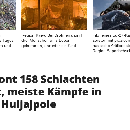
in
Region Kyjiw: Bei Drohnenangriff
Pilot eines Su-27-K
es Tages
drei Menschen ums Leben
zerstört mit präzisem
rn und
gekommen, darunter ein Kind
russische Artilleriest
n
Region Saporischsc
ront 158 Schlachten
, meiste Kämpfe in
 Huljajpole