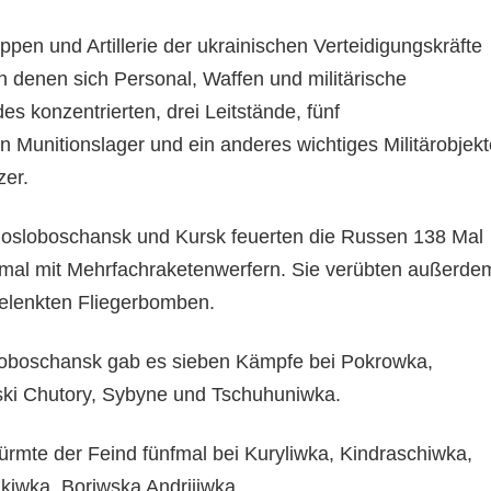
ppen und Artillerie der ukrainischen Verteidigungskräfte
 in denen sich Personal, Waffen und militärische
s konzentrierten, drei Leitstände, fünf
ein Munitionslager und ein anderes wichtiges Militärobjek
zer.
hosloboschansk und Kursk feuerten die Russen 138 Mal
weimal mit Mehrfachraketenwerfern. Sie verübten außerde
 gelenkten Fliegerbomben.
oboschansk gab es sieben Kämpfe bei Pokrowka,
ski Chutory, Sybyne und Tschuhuniwka.
ürmte der Feind fünfmal bei Kuryliwka, Kindraschiwka,
kiwka, Boriwska Andrijiwka.