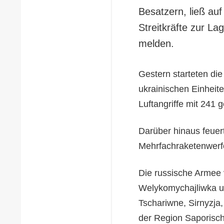
Besatzern, ließ au
Streitkräfte zur L
melden.
Gestern starteten di
ukrainischen Einheit
Luftangriffe mit 241
Darüber hinaus feuer
Mehrfachraketenwerf
Die russische Armee v
Welykomychajliwka un
Tschariwne, Sirnyzja
der Region Saporisch