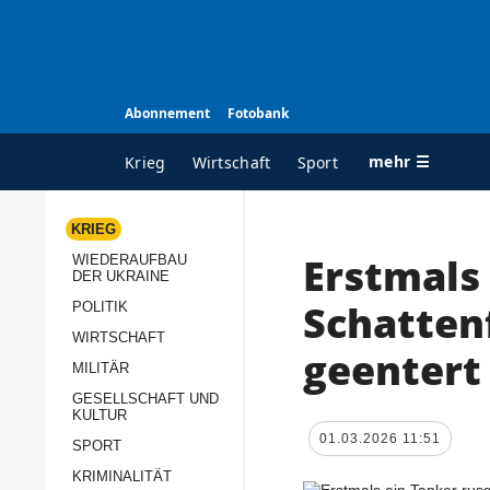
Abonnement
Fotobank
mehr ☰
Krieg
Wirtschaft
Sport
KRIEG
Erstmals 
WIEDERAUFBAU
ALLE RUBRIKEN
A
DER UKRAINE
Krieg
Ü
Schattenf
POLITIK
Wiederaufbau der
K
WIRTSCHAFT
geentert
Ukraine
MILITÄR
s
Politik
GESELLSCHAFT UND
P
KULTUR
Wirtschaft
u
01.03.2026 11:51
SPORT
p
Militär
KRIMINALITÄT
D