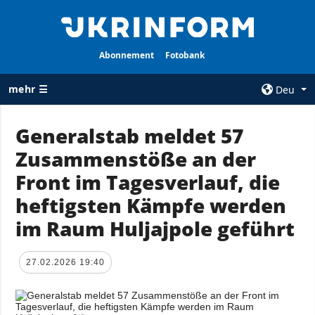
Abonnement
Fotobank
mehr ☰
Deu
×
Generalstab meldet 57
Zusammenstöße an der
ALLE
AGENTUR
RUBRIKEN
Front im Tagesverlauf, die
Über uns
Krieg
heftigsten Kämpfe werden
Kontakte
Wiederaufbau
im Raum Huljajpole geführt
services
der Ukraine
Politik zur
Politik
Vertraulichkeit
27.02.2026 19:40
und zum Schutz
Wirtschaft
personenbezogener
Militär
Daten