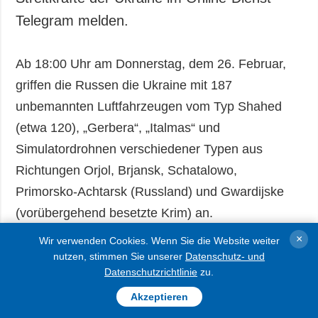
Telegram melden.
Ab 18:00 Uhr am Donnerstag, dem 26. Februar,
griffen die Russen die Ukraine mit 187
unbemannten Luftfahrzeugen vom Typ Shahed
(etwa 120), „Gerbera“, „Italmas“ und
Simulatordrohnen verschiedener Typen aus
Richtungen Orjol, Brjansk, Schatalowo,
Primorsko-Achtarsk (Russland) und Gwardijske
(vorübergehend besetzte Krim) an.
×
Wir verwenden Cookies. Wenn Sie die Website weiter
Den Luftangriff wehrten die Luftwaffe,
nutzen, stimmen Sie unserer
Datenschutz- und
Flakraketeneinheiten, Einheiten der
Datenschutzrichtlinie
zu.
elektronischen Kriegsführung und mobile
Akzeptieren
Feuergruppen der Luftwaffe und der