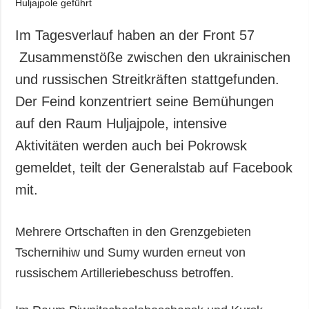
Gesellschaft und
Kultur
Im Tagesverlauf haben an der Front 57
Sport
Zusammenstöße zwischen den ukrainischen
Kriminalität
und russischen Streitkräften stattgefunden.
Notstand und
Der Feind konzentriert seine Bemühungen
Notfälle
auf den Raum Huljajpole, intensive
ZUSÄTZLICH
LEISTUNGEN
Aktivitäten werden auch bei Pokrowsk
Veröffentlichungen
Abonnement
gemeldet, teilt der Generalstab auf Facebook
Interview
Fotobank
mit.
Fotos
Video
Mehrere Ortschaften in den Grenzgebieten
Tschernihiw und Sumy wurden erneut von
russischem Artilleriebeschuss betroffen.