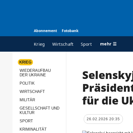
Abonnement
Fotobank
mehr ☰
Krieg
Wirtschaft
Sport
KRIEG
Selenskyj
WIEDERAUFBAU
ALLE RUBRIKEN
A
DER UKRAINE
Krieg
Ü
Präsiden
POLITIK
Wiederaufbau der
K
WIRTSCHAFT
für die U
Ukraine
MILITÄR
s
Politik
GESELLSCHAFT UND
P
KULTUR
Wirtschaft
u
26.02.2026 20:35
SPORT
p
Militär
KRIMINALITÄT
D