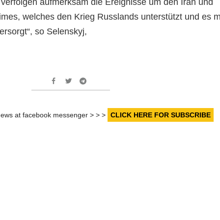
r verfolgen aufmerksam die Ereignisse um den Iran und
es, welches den Krieg Russlands unterstützt und es m
rsorgt“, so Selenskyj,
r news at facebook messenger > > >
CLICK HERE FOR SUBSCRIBE