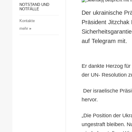
Gesellschaft und Kultur
NOTSTAND UND
NOTFÄLLE
Der ukrainische Pr
Sport
Kontakte
Präsident Jitzchak
Kriminalität
mehr
»
Sicherheitsgarantie
Notstand und Notfälle
auf Telegram mit.
Er dankte Herzog für 
der UN- Resolution z
Der israelische Präs
hervor.
„Die Position der Ukra
ungestraft bleiben. N