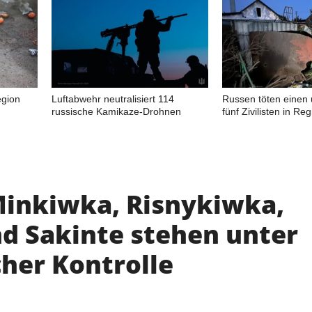
egion
Luftabwehr neutralisiert 114
Russen töten einen 
russische Kamikaze-Drohnen
fünf Zivilisten in R
 Minkiwka, Risnykiwka,
nd Sakinte stehen unter
cher Kontrolle