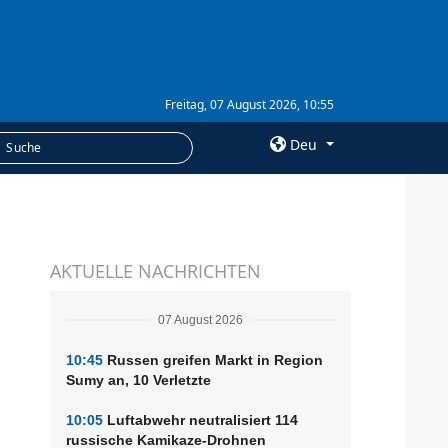
Freitag, 07 August 2026, 10:55
Deu
×
LEISTUNGEN
AKTUELLE NACHRICHTEN
Abonnement
Fotobank
07 August 2026
10:45
Russen greifen Markt in Region
Sumy an, 10 Verletzte
10:05
Luftabwehr neutralisiert 114
russische Kamikaze-Drohnen