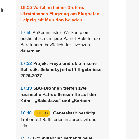
18:55
Vorfall mit einer Drohne:
it
Ukrainisches Flugzeug am Flughafen
Leipzig mit Munition beladen
17:58
Außenminister: Wir kämpfen
buchstäblich um jede Patriot-Rakete, die
Beratungen bezüglich der Lizenzen
dauern an
17:32
Projekt Freya und ukrainische
Ballistik: Selenskyj erhofft Ergebnisse
2026-2027
17:19
SBU-Drohnen treffen zwei
russische Patrouillenschiffe auf der
Krim – „Balaklawa“ und „Kertsch“
16:40
Generalstab bestätigt
VIDEO
Treffer auf Raffinerien in Jaroslawl und
Ufa
15:32
Großbritannien verhängt neue