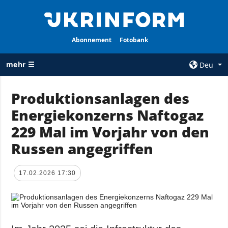
Abonnement
Fotobank
mehr ☰
Deu
×
Produktionsanlagen des
Energiekonzerns Naftogaz
ALLE
AGENTUR
RUBRIKEN
229 Mal im Vorjahr von den
Über uns
Krieg
Russen angegriffen
Kontakte
Wiederaufbau
services
der Ukraine
17.02.2026 17:30
Politik zur
Politik
Vertraulichkeit
und zum Schutz
Wirtschaft
personenbezogener
Militär
Daten