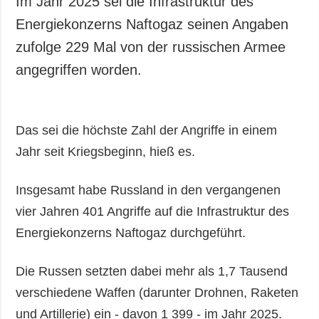
Im Jahr 2025 sei die Infrastruktur des
Gesellschaft und
Energiekonzerns Naftogaz seinen Angaben
Kultur
zufolge 229 Mal von der russischen Armee
Sport
angegriffen worden.
Kriminalität
Notstand und
Notfälle
Das sei die höchste Zahl der Angriffe in einem
ZUSÄTZLICH
LEISTUNGEN
Jahr seit Kriegsbeginn, hieß es.
Veröffentlichungen
Abonnement
Interview
Fotobank
Insgesamt habe Russland in den vergangenen
Fotos
vier Jahren 401 Angriffe auf die Infrastruktur des
Video
Energiekonzerns Naftogaz durchgeführt.
Die Russen setzten dabei mehr als 1,7 Tausend
verschiedene Waffen (darunter Drohnen, Raketen
und Artillerie) ein - davon 1 399 - im Jahr 2025.