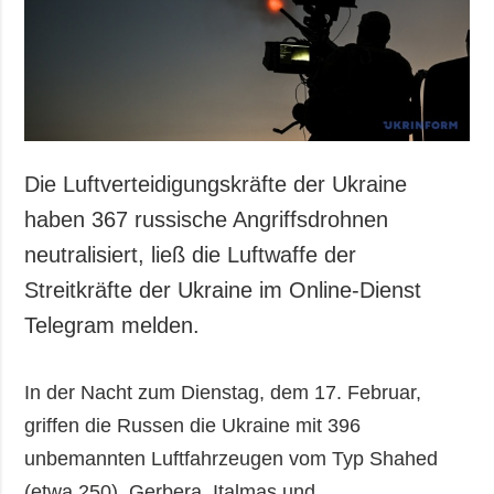
Gesellschaft und
Kultur
Sport
Kriminalität
Notstand und
Notfälle
Die Luftverteidigungskräfte der Ukraine
ZUSÄTZLICH
LEISTUNGEN
haben 367 russische Angriffsdrohnen
Veröffentlichungen
Abonnement
neutralisiert, ließ die Luftwaffe der
Interview
Fotobank
Streitkräfte der Ukraine im Online-Dienst
Fotos
Telegram melden.
Video
In der Nacht zum Dienstag, dem 17. Februar,
griffen die Russen die Ukraine mit 396
unbemannten Luftfahrzeugen vom Typ Shahed
(etwa 250), Gerbera, Italmas und