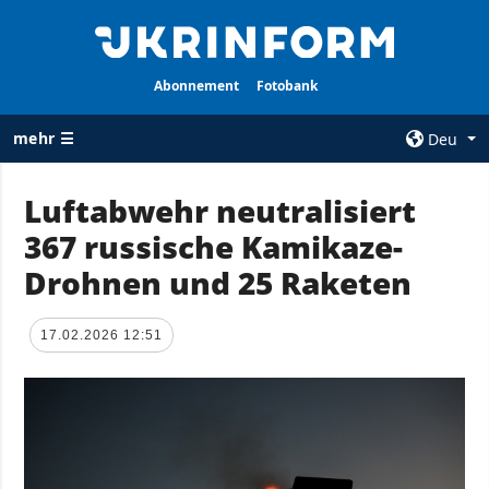
Abonnement
Fotobank
mehr ☰
Deu
×
Luftabwehr neutralisiert
367 russische Kamikaze-
ALLE
AGENTUR
RUBRIKEN
Drohnen und 25 Raketen
Über uns
Krieg
Kontakte
Wiederaufbau
17.02.2026 12:51
services
der Ukraine
Politik zur
Politik
Vertraulichkeit
und zum Schutz
Wirtschaft
personenbezogener
Militär
Daten