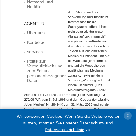
Notstand und
Notfälle
dem Zitieren und der
Verwendung aller Inhalte im
Internet sind für die
AGENTUR
Suchsysteme offene Links
nicht tiefer als der erste
Über uns
Absatz auf „ukrinform.de“
obligatorisch, außerdem ist
Kontakte
das Zitieren von übersetzten
services
Texten aus ausländischen
Medien nur mit dem Link auf
Politik zur
die Webseite „ukrinform.de“
Vertraulichkeit und
und auf die Webseite des
zum Schutz
ausländisches Mediums
personenbezogener
zulässig. Texte mit dem
Daten
Vermerk „Werbung“ oder mit
einem Disclaimer: „Das
Material wird gemäß Teil 3
Artikel 9 des Gesetzes der Ukraine „Über Werbung“ Nr.
270/96-WR vom 3. Juli 1996 und dem Gesetz der Ukraine
„Über Medien“ Nr. 2849-IX vom 31. März 2023 und auf der
Grundlage des Vertrags/der Rechnung veröffentlicht.
×
Wir verwenden Cookies. Wenn Sie die Website weiter
Objekt im Bereich Onlinemedien; Medien-ID R40-01421.
nutzen, stimmen Sie unserer
Datenschutz- und
© 2015-2026 Ukrinform. Alle Rechte sind geschützt.
Datenschutzrichtlinie
zu.