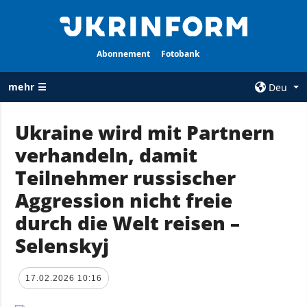
Abonnement
Fotobank
mehr ☰
Deu
×
Ukraine wird mit Partnern
verhandeln, damit
ALLE
AGENTUR
RUBRIKEN
Teilnehmer russischer
Über uns
Krieg
Aggression nicht freie
Kontakte
Wiederaufbau
durch die Welt reisen –
services
der Ukraine
Selenskyj
Politik zur
Politik
Vertraulichkeit
und zum Schutz
Wirtschaft
17.02.2026 10:16
personenbezogener
Militär
Daten