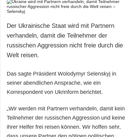
Gesellschaft und
Kultur
Sport
Der Ukrainische Staat wird mit Partnern
Kriminalität
verhandeln, damit die Teilnehmer der
Notstand und
russischen Aggression nicht freie durch die
Notfälle
Welt reisen.
ZUSÄTZLICH
LEISTUNGEN
Veröffentlichungen
Abonnement
Das sagte Präsident Wolodymyr Selenskyj in
Interview
Fotobank
seiner abendlichen Ansprache, wie ein
Fotos
Korrespondent von Ukrinform berichtet.
Video
„Wir werden mit Partnern verhandeln, damit kein
Teilnehmer der russischen Aggression und keine
ihrer Helfer frei reisen können. Wir hoffen sehr,
dass unsere Partner den nötigen politischen