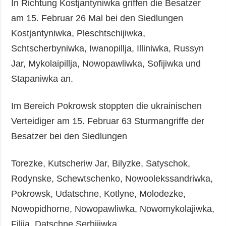
In Richtung Kostjantyniwka griffen die Besatzer
am 15. Februar 26 Mal bei den Siedlungen
Kostjantyniwka, Pleschtschijiwka,
Schtscherbyniwka, Iwanopillja, Illiniwka, Russyn
Jar, Mykolaipillja, Nowopawliwka, Sofijiwka und
Stapaniwka an.
Im Bereich Pokrowsk stoppten die ukrainischen
Verteidiger am 15. Februar 63 Sturmangriffe der
Besatzer bei den Siedlungen
Torezke, Kutscheriw Jar, Bilyzke, Satyschok,
Rodynske, Schewtschenko, Nowoolekssandriwka,
Pokrowsk, Udatschne, Kotlyne, Molodezke,
Nowopidhorne, Nowopawliwka, Nowomykolajiwka,
Filija, Datschne Serhijiwka.