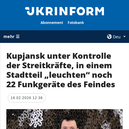
Abonnement
Fotobank
mehr ☰
Deu
×
Kupjansk unter Kontrolle
der Streitkräfte, in einem
ALLE
AGENTUR
RUBRIKEN
Stadtteil „leuchten“ noch
Über uns
Krieg
22 Funkgeräte des Feindes
Kontakte
Wiederaufbau
services
der Ukraine
16.02.2026 12:36
Politik zur
Politik
Vertraulichkeit
und zum Schutz
Wirtschaft
personenbezogener
Militär
Daten