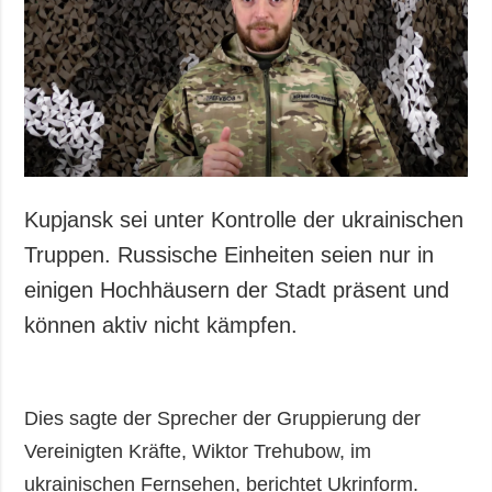
Gesellschaft und
Kultur
Sport
Kriminalität
Notstand und
Notfälle
ZUSÄTZLICH
LEISTUNGEN
Kupjansk sei unter Kontrolle der ukrainischen
Veröffentlichungen
Abonnement
Truppen. Russische Einheiten seien nur in
Interview
Fotobank
einigen Hochhäusern der Stadt präsent und
Fotos
können aktiv nicht kämpfen.
Video
Dies sagte der Sprecher der Gruppierung der
Vereinigten Kräfte, Wiktor Trehubow, im
ukrainischen Fernsehen, berichtet Ukrinform.