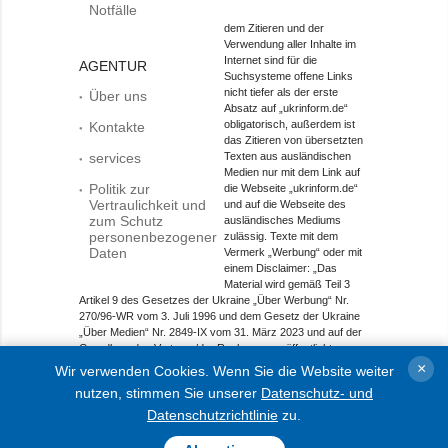
Notfälle
dem Zitieren und der
Verwendung aller Inhalte im
Internet sind für die
AGENTUR
Suchsysteme offene Links
nicht tiefer als der erste
Über uns
Absatz auf „ukrinform.de“
obligatorisch, außerdem ist
Kontakte
das Zitieren von übersetzten
services
Texten aus ausländischen
Medien nur mit dem Link auf
Politik zur
die Webseite „ukrinform.de“
Vertraulichkeit und
und auf die Webseite des
zum Schutz
ausländisches Mediums
personenbezogener
zulässig. Texte mit dem
Daten
Vermerk „Werbung“ oder mit
einem Disclaimer: „Das
Material wird gemäß Teil 3
Artikel 9 des Gesetzes der Ukraine „Über Werbung“ Nr.
270/96-WR vom 3. Juli 1996 und dem Gesetz der Ukraine
„Über Medien“ Nr. 2849-IX vom 31. März 2023 und auf der
Grundlage des Vertrags/der Rechnung veröffentlicht.
×
Wir verwenden Cookies. Wenn Sie die Website weiter
Objekt im Bereich Onlinemedien; Medien-ID R40-01421.
nutzen, stimmen Sie unserer
Datenschutz- und
© 2015-2026 Ukrinform. Alle Rechte sind geschützt.
Datenschutzrichtlinie
zu.