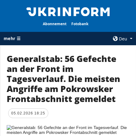
Abonnement
Fotobank
mehr ☰
Deu
×
Generalstab: 56 Gefechte
an der Front im
ALLE
AGENTUR
RUBRIKEN
Tagesverlauf. Die meisten
Über uns
Krieg
Angriffe am Pokrowsker
Kontakte
Wiederaufbau
Frontabschnitt gemeldet
services
der Ukraine
Politik zur
Politik
Vertraulichkeit
05.02.2026 18:25
und zum Schutz
Wirtschaft
personenbezogener
Militär
Daten