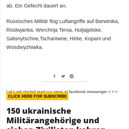
ab. Ein Gefecht dauert an.
Russisches Militär flog Luftangriffe auf Barwinika,
Risdwjanka, Werchnja Tersa, Huljajpilske,
Salisnytschne,Tschariiwne, Hirke, Kopani und
Wosdwyzhiwka.
Let’s get started read our news at facebook messenger > > >
CLICK HERE FOR SUBSCRIBE
150 ukrainische
Militärangehörige und