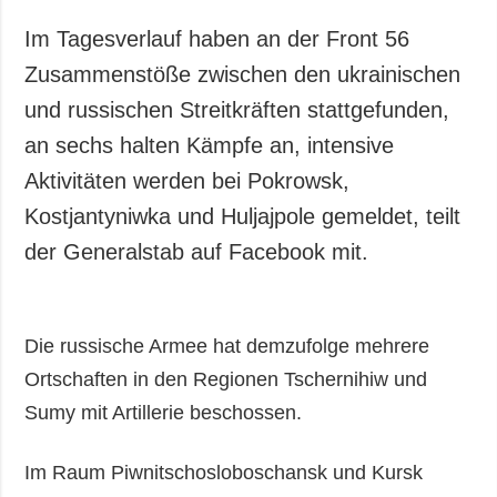
Gesellschaft und
Kultur
Im Tagesverlauf haben an der Front 56
Sport
Zusammenstöße zwischen den ukrainischen
Kriminalität
und russischen Streitkräften stattgefunden,
Notstand und
an sechs halten Kämpfe an, intensive
Notfälle
Aktivitäten werden bei Pokrowsk,
Kostjantyniwka und Huljajpole gemeldet, teilt
ZUSÄTZLICH
LEISTUNGEN
Veröffentlichungen
Abonnement
der Generalstab auf Facebook mit.
Interview
Fotobank
Fotos
Die russische Armee hat demzufolge mehrere
Video
Ortschaften in den Regionen Tschernihiw und
Sumy mit Artillerie beschossen.
Im Raum Piwnitschosloboschansk und Kursk