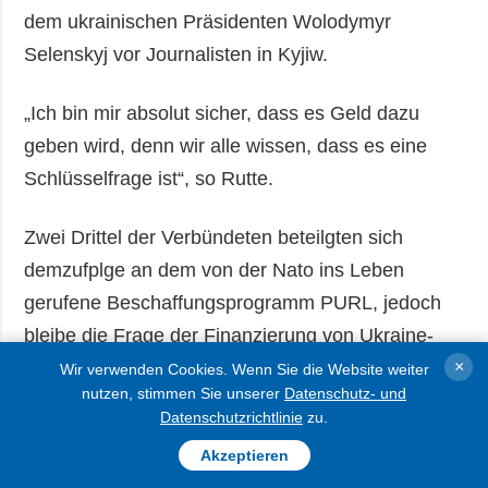
dem ukrainischen Präsidenten Wolodymyr
Selenskyj vor Journalisten in Kyjiw.
„Ich bin mir absolut sicher, dass es Geld dazu
geben wird, denn wir alle wissen, dass es eine
Schlüsselfrage ist“, so Rutte.
Zwei Drittel der Verbündeten beteilgten sich
demzufplge an dem von der Nato ins Leben
gerufene Beschaffungsprogramm PURL, jedoch
bleibe die Frage der Finanzierung von Ukraine-
×
Unterstützungspaketen nicht geregelt, weil einige
Wir verwenden Cookies. Wenn Sie die Website weiter
nutzen, stimmen Sie unserer
Datenschutz- und
Länder keinen Beitrag leisteten.
Datenschutzrichtlinie
zu.
Akzeptieren
„Wir brauchen eine bessere Aufteilung der