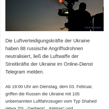
Gesellschaft und
Kultur
Sport
Kriminalität
Notstand und
Notfälle
Die Luftverteidigungskräfte der Ukraine
ZUSÄTZLICH
LEISTUNGEN
haben 88 russische Angriffsdrohnen
Veröffentlichungen
Abonnement
neutralisiert, ließ die Luftwaffe der
Interview
Fotobank
Streitkräfte der Ukraine im Online-Dienst
Fotos
Telegram melden.
Video
Ab 19:00 Uhr am Dienstag, dem 03. Februar,
griffen die Russen die Ukraine mit 105
unbemannten Luftfahrzeugen vom Typ Shahed
(etwa 70), „Gerbera“, „Italmas“ und