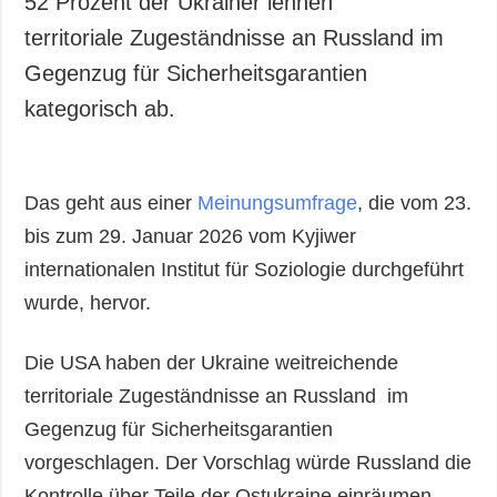
52 Prozent der Ukrainer lehnen
Gesellschaft und
territoriale Zugeständnisse an Russland im
Kultur
Gegenzug für Sicherheitsgarantien
Sport
kategorisch ab.
Kriminalität
Notstand und
Notfälle
Das geht aus einer
Meinungsumfrage
, die vom 23.
ZUSÄTZLICH
LEISTUNGEN
bis zum 29. Januar 2026 vom Kyjiwer
Veröffentlichungen
Abonnement
internationalen Institut für Soziologie durchgeführt
Interview
Fotobank
wurde, hervor.
Fotos
Video
Die USA haben der Ukraine weitreichende
territoriale Zugeständnisse an Russland im
Gegenzug für Sicherheitsgarantien
vorgeschlagen. Der Vorschlag würde Russland die
Kontrolle über Teile der Ostukraine einräumen,