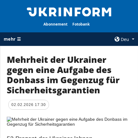
Abonnement
Fotobank
mehr ☰
Deu
×
Mehrheit der Ukrainer
gegen eine Aufgabe des
ALLE
AGENTUR
RUBRIKEN
Donbass im Gegenzug für
Über uns
Krieg
Sicherheitsgarantien
Kontakte
Wiederaufbau
services
der Ukraine
02.02.2026 17:30
Politik zur
Politik
Vertraulichkeit
und zum Schutz
Wirtschaft
personenbezogener
Militär
Daten