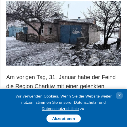
Am vorigen Tag, 31. Januar habe der Feind
die Region Charkiw mit einer gelenkten
Fliegerbombe und Drohnen angegriffen.
×
Wir verwenden Cookies. Wenn Sie die Website weiter
nutzen, stimmen Sie unserer
Datenschutz- und
Datenschutzrichtlinie
zu.
Akzeptieren
Das teilte der Leiter der regionalen