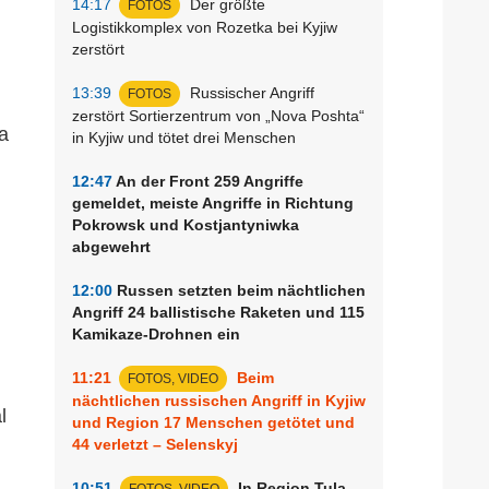
14:17
Der größte
FOTOS
Logistikkomplex von Rozetka bei Kyjiw
zerstört
13:39
Russischer Angriff
FOTOS
zerstört Sortierzentrum von „Nova Poshta“
a
in Kyjiw und tötet drei Menschen
12:47
An der Front 259 Angriffe
gemeldet, meiste Angriffe in Richtung
Pokrowsk und Kostjantyniwka
abgewehrt
12:00
Russen setzten beim nächtlichen
Angriff 24 ballistische Raketen und 115
Kamikaze-Drohnen ein
11:21
Beim
FOTOS, VIDEO
nächtlichen russischen Angriff in Kyjiw
l
und Region 17 Menschen getötet und
44 verletzt – Selenskyj
10:51
In Region Tula
FOTOS, VIDEO