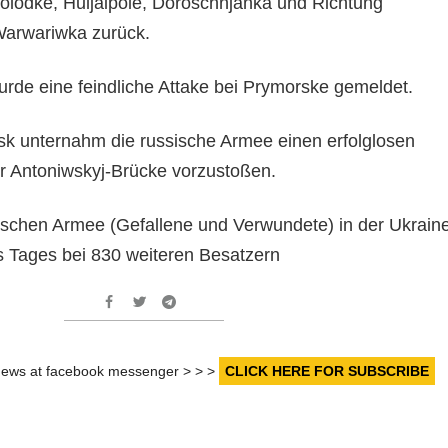
olodke, Huljaipole, Doroschnjanka und Richtung
 Warwariwka zurück.
urde eine feindliche Attake bei Prymorske gemeldet.
k unternahm die russische Armee einen erfolglosen
r Antoniwskyj-Brücke vorzustoßen.
sischen Armee (Gefallene und Verwundete) in der Ukrain
es Tages bei 830 weiteren Besatzern
r news at facebook messenger > > >
CLICK HERE FOR SUBSCRIBE