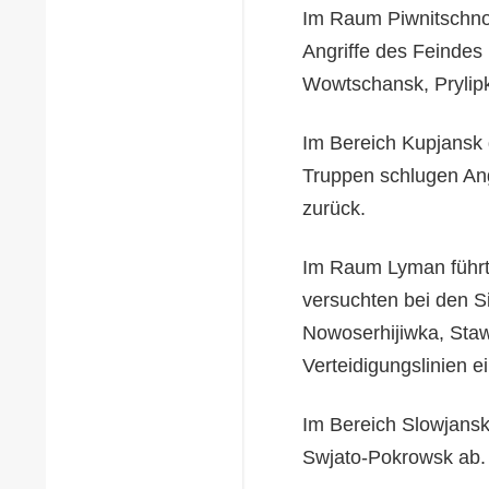
Im Raum Piwnitschno-
Angriffe des Feindes
Wowtschansk, Prylipk
Im Bereich Kupjansk 
Truppen schlugen Ang
zurück.
Im Raum Lyman führte
versuchten bei den S
Nowoserhijiwka, Staw
Verteidigungslinien e
Im Bereich Slowjansk
Swjato-Pokrowsk ab.