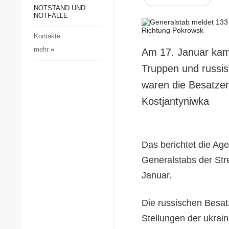
Gesellschaft und Kultur
NOTSTAND UND
NOTFÄLLE
Sport
Kontakte
Kriminalität
mehr
»
Am 17. Januar kam
Notstand und Notfälle
Truppen und russis
waren die Besatzer
Kostjantyniwka
Das berichtet die Ag
Generalstabs der Stre
Januar.
Die russischen Besatz
Stellungen der ukrai