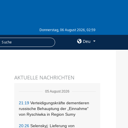
Donnerstag, 06 August 2026, 02:59
Deu
×
LEISTUNGEN
AKTUELLE NACHRICHTEN
Abonnement
Fotobank
05 August 2026
21:19
Verteidigungskräfte dementieren
russische Behauptung der „Einnahme“
von Ryschiwka in Region Sumy
20:26
Selenskyj: Lieferung von