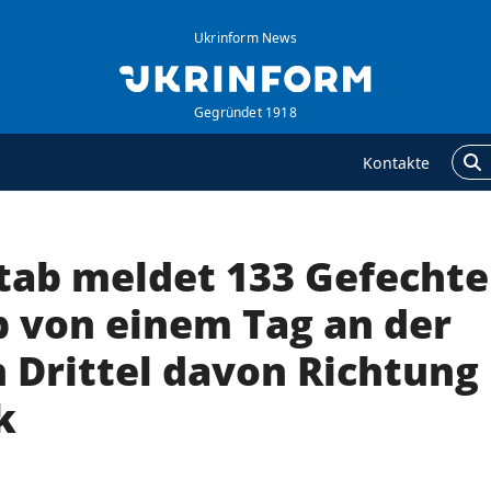
Ukrinform News
Gegründet 1918
Kontakte
tab meldet 133 Gefechte
GENTUR
ZUSÄTZLICH
ber uns
Veröffentlichungen
b von einem Tag an der
ontakte
Interview
n Drittel davon Richtung
ervices
Fotos
k
olitik zur Vertraulichkeit
Video
nd zum Schutz
ersonenbezogener
aten