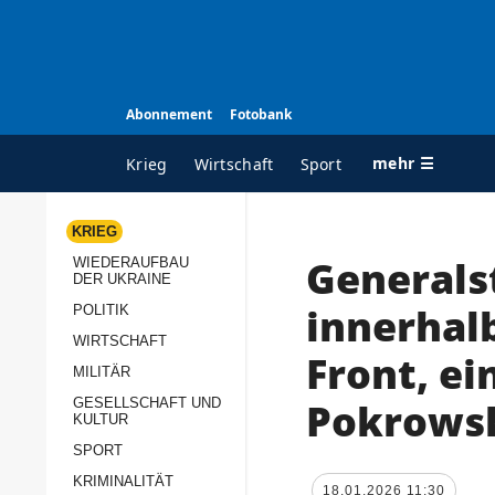
Abonnement
Fotobank
mehr ☰
Krieg
Wirtschaft
Sport
KRIEG
Generals
WIEDERAUFBAU
ALLE RUBRIKEN
A
DER UKRAINE
Krieg
Ü
innerhal
POLITIK
Wiederaufbau der
K
WIRTSCHAFT
Front, ei
Ukraine
MILITÄR
s
Politik
Pokrows
GESELLSCHAFT UND
P
KULTUR
Wirtschaft
u
SPORT
p
Militär
KRIMINALITÄT
D
18.01.2026 11:30