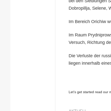
bei den Siedlungen S
Dobropillja, Selene,
Im Bereich Orichiw w
Im Raum Prydniprows
Versuch, Richtung de
Die Verluste der rus
liegen innerhalb ein
Let’s get started read ou
AKTUELL