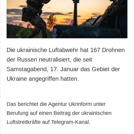
Gesellschaft und
Kultur
Sport
Kriminalität
Notstand und
Notfälle
Die ukrainische Luftabwehr hat 167 Drohnen
ZUSÄTZLICH
LEISTUNGEN
der Russen neutralisiert, die seit
Veröffentlichungen
Abonnement
Samstagabend, 17. Januar das Gebiet der
Interview
Fotobank
Ukraine angegriffen hatten.
Fotos
Video
Das berichtet die Agentur Ukrinform unter
Berufung auf einen Beitrag der ukrainischen
Luftstreitkräfte auf Telegram-Kanal.