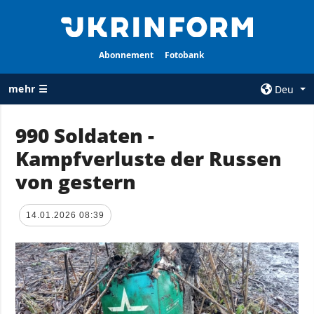
Abonnement
Fotobank
mehr ☰
Deu
×
990 Soldaten -
Kampfverluste der Russen
ALLE
AGENTUR
RUBRIKEN
von gestern
Über uns
Krieg
Kontakte
Wiederaufbau
14.01.2026 08:39
services
der Ukraine
Politik zur
Politik
Vertraulichkeit
und zum Schutz
Wirtschaft
personenbezogener
Militär
Daten