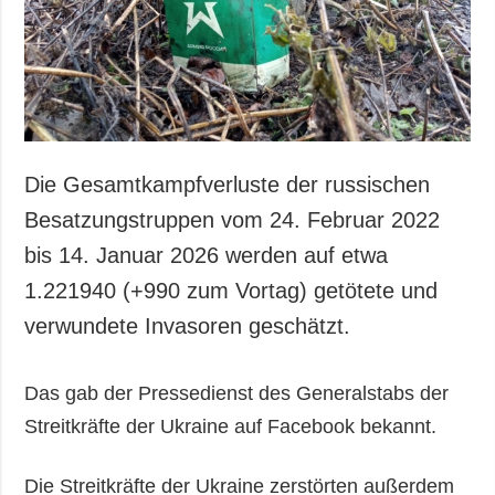
Gesellschaft und
Kultur
Sport
Kriminalität
Notstand und
Notfälle
Die Gesamtkampfverluste der russischen
ZUSÄTZLICH
LEISTUNGEN
Besatzungstruppen vom 24. Februar 2022
Veröffentlichungen
Abonnement
bis 14. Januar 2026 werden auf etwa
Interview
Fotobank
1.221940 (+990 zum Vortag) getötete und
Fotos
verwundete Invasoren geschätzt.
Video
Das gab der Pressedienst des Generalstabs der
Streitkräfte der Ukraine auf Facebook bekannt.
Die Streitkräfte der Ukraine zerstörten außerdem