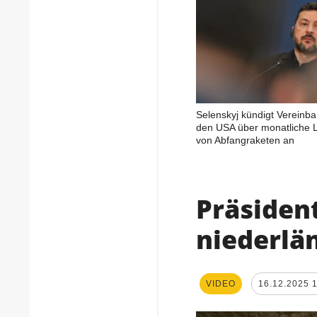
Selenskyj kündigt Vereinba
den USA über monatliche L
von Abfangraketen an
Präsident
niederlä
VIDEO
16.12.2025 