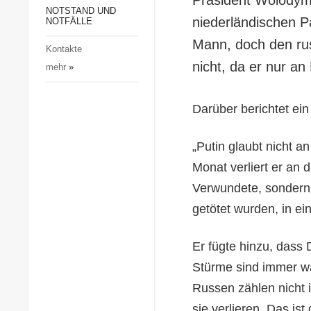
Gesellschaft und Kultur
NOTSTAND UND
niederländischen P
NOTFÄLLE
Sport
Mann, doch den ru
Kontakte
Kriminalität
nicht, da er nur a
mehr
»
Notstand und Notfälle
Darüber berichtet ei
„Putin glaubt nicht 
Monat verliert er an 
Verwundete, sondern
getötet wurden, in e
Er fügte hinzu, dass
Stürme sind immer wa
Russen zählen nicht i
sie verlieren. Das is