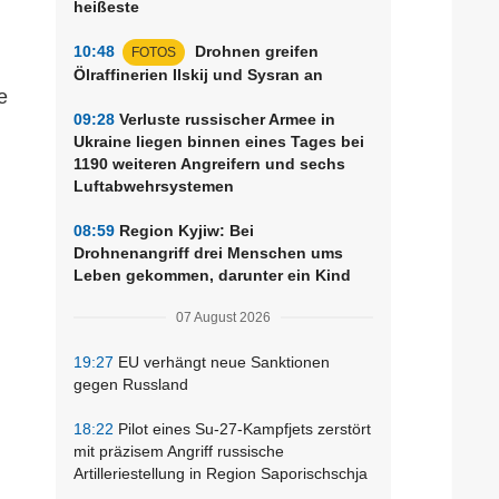
heißeste
10:48
Drohnen greifen
FOTOS
Ölraffinerien Ilskij und Sysran an
e
09:28
Verluste russischer Armee in
Ukraine liegen binnen eines Tages bei
1190 weiteren Angreifern und sechs
Luftabwehrsystemen
08:59
Region Kyjiw: Bei
Drohnenangriff drei Menschen ums
Leben gekommen, darunter ein Kind
07 August 2026
19:27
EU verhängt neue Sanktionen
gegen Russland
18:22
Pilot eines Su-27-Kampfjets zerstört
mit präzisem Angriff russische
Artilleriestellung in Region Saporischschja