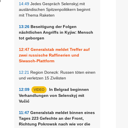
14:49
Jedes Gespräch Selenskyj mit
ausländischen Spitzenpolitikern beginnt
mit Thema Raketen
13:26
Beseitigung der Folgen
nächtlichen Angriffs in Kyjiw: Mensch
tot geborgen
12:47
Generalstab meldet Treffer auf
zwei russische Raffinerien und
Siwasch-Plattform
12:21
Region Donezk: Russen töten einen
und verletzen 15 Zivilisten
12:09
In Belgrad beginnen
VIDEO
Verhandlungen von Selenskyj mit
Vučić
11:47
Generalstab meldet binnen eines
Tages 223 Gefechte an der Front,
Richtung Pokrowsk nach wie vor die