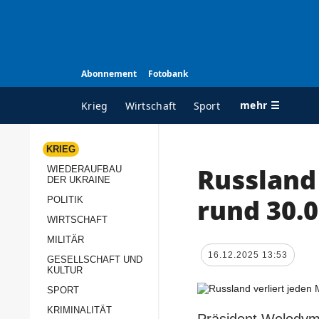
Abonnement
Fotobank
mehr ☰
Krieg
Wirtschaft
Sport
KRIEG
Russland
WIEDERAUFBAU
ALLE RUBRIKEN
A
DER UKRAINE
Krieg
Ü
rund 30.0
POLITIK
Wiederaufbau der
K
WIRTSCHAFT
Ukraine
MILITÄR
s
16.12.2025 13:53
Politik
GESELLSCHAFT UND
P
KULTUR
Wirtschaft
u
SPORT
p
Militär
KRIMINALITÄT
D
Präsident Wolodymy