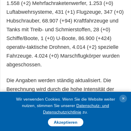
1.558 (+2) Mehrfachraketenwerfer, 1.253 (+0)
Luftabwehrsysteme, 431 (+1) Flugzeuge, 347 (+0)
Hubschrauber, 68.907 (+94) Kraftfahrzeuge und
Tanks mit Treib- und Schmierstoffen, 28 (+0)
Schiffe/Boote, 1 (+0) U-Boote, 86.900 (+424)
operativ-taktische Drohnen, 4.014 (+2) spezielle
Fahrzeuge. 4.024 (+0) Marschflugkörper wurden
abgeschossen.
Die Angaben werden ständig aktualisiert. Die
Berechnung wird durch die hohe Intensität der
Kampfhandlungen erschwert.
×
Wir verwenden Cookies. Wenn Sie die Website weiter
nutzen, stimmen Sie unserer
Datenschutz- und
Datenschutzrichtlinie
zu.
Foto: unsplash.com
Akzeptieren
AUSFÜHRLICHER