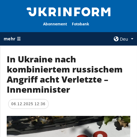
Abonnement
Fotobank
mehr ☰
Deu
×
In Ukraine nach
kombiniertem russischem
ALLE
AGENTUR
RUBRIKEN
Angriff acht Verletzte –
Über uns
Krieg
Innenminister
Kontakte
Wiederaufbau
services
der Ukraine
06.12.2025 12:36
Politik zur
Politik
Vertraulichkeit
und zum Schutz
Wirtschaft
personenbezogener
Militär
Daten