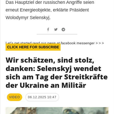
Das Hauptziel der russischen Angriffe seien
erneut Energieobjekte, erklärte Präsident
Wolodymyr Selenskyj.
Let’s get started read our news at facebook messenger > > >
CLICK HERE FOR SUBSCRIBE
Wir schätzen, sind stolz,
danken: Selenskyj wendet
sich am Tag der Streitkräfte
der Ukraine an Militär
VIDEO
06.12.2025 10:47