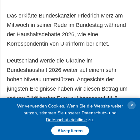
Das erklärte Bundeskanzler Friedrich Merz am
Mittwoch in seiner Rede im Bundestag während
der Haushaltsdebatte 2026, wie eine
Korrespondentin von Ukrinform berichtet.
Deutschland werde die Ukraine im
Bundeshaushalt 2026 weiter auf einem sehr
hohen Niveau unterstützen. Angesichts der
jüngsten Ereignisse haben wir diesen Betrag um
weitere 3 Milliarden Euro auf insgesamt 11,5
×
Wir verwenden Cookies. Wenn Sie die Website weiter
Milliarden Euro erhöht. Zusätzlich stellen wir
nutzen, stimmen Sie unserer
Datenschutz- und
umgehend weitere 170 Millionen Euro für die
Datenschutzrichtlinie
zu.
Infrastruktur bereit, um die Auswirkungen des
Akzeptieren
russischen Terrorismus auf die Winterversorgung