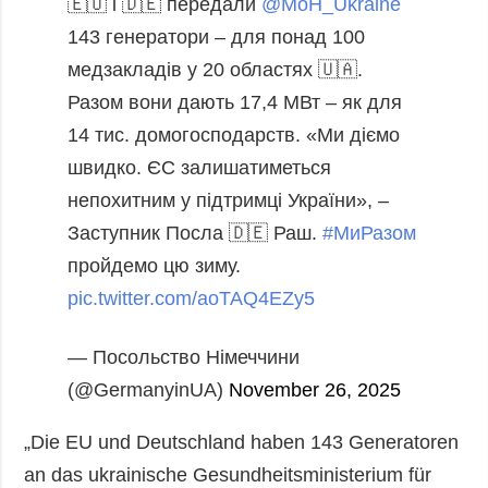
🇪🇺 і 🇩🇪 передали
@MoH_Ukraine
143 генератори – для понад 100
медзакладів у 20 областях 🇺🇦.
Разом вони дають 17,4 МВт – як для
14 тис. домогосподарств.
«Ми діємо
швидко. ЄС залишатиметься
непохитним у підтримці України», –
Заступник Посла 🇩🇪 Раш.
#МиРазом
пройдемо цю зиму.
pic.twitter.com/aoTAQ4EZy5
— Посольство Німеччини
(@GermanyinUA)
November 26, 2025
„Die EU und Deutschland haben 143 Generatoren
an das ukrainische Gesundheitsministerium für