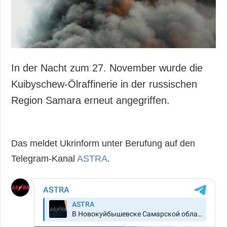
Gesellschaft und
Kultur
Sport
Kriminalität
Notstand und
In der Nacht zum 27. November wurde die
Notfälle
Kuibyschew-Ölraffinerie in der russischen
ZUSÄTZLICH
LEISTUNGEN
Region Samara erneut angegriffen.
Veröffentlichungen
Abonnement
Interview
Fotobank
Das meldet Ukrinform unter Berufung auf den
Fotos
Telegram-Kanal
ASTRA
.
Video