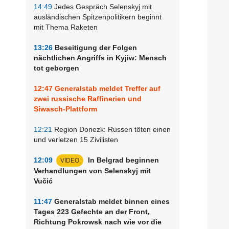
14:49
Jedes Gespräch Selenskyj mit
ausländischen Spitzenpolitikern beginnt
mit Thema Raketen
13:26
Beseitigung der Folgen
nächtlichen Angriffs in Kyjiw: Mensch
tot geborgen
12:47
Generalstab meldet Treffer auf
zwei russische Raffinerien und
Siwasch-Plattform
12:21
Region Donezk: Russen töten einen
und verletzen 15 Zivilisten
12:09
In Belgrad beginnen
VIDEO
Verhandlungen von Selenskyj mit
Vučić
11:47
Generalstab meldet binnen eines
Tages 223 Gefechte an der Front,
Richtung Pokrowsk nach wie vor die