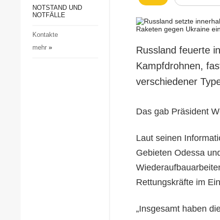
Gesellschaft und Kultur
NOTSTAND UND
NOTFÄLLE
Sport
Kontakte
Kriminalität
mehr
»
Russland feuerte 
Notstand und Notfälle
Kampfdrohnen, fas
verschiedener Type
Das gab Präsident W
Laut seinen Informati
Gebieten Odessa und
Wiederaufbauarbeite
Rettungskräfte im Ein
„Insgesamt haben die