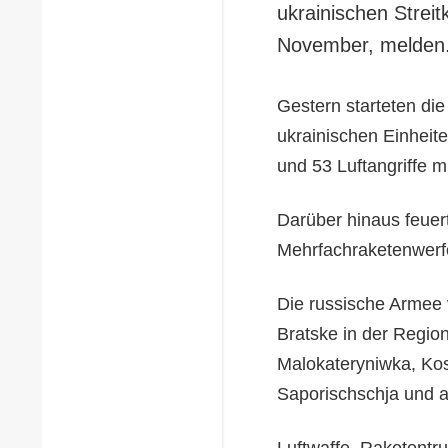
ukrainischen Strei
November, melden
Gestern starteten di
ukrainischen Einheit
und 53 Luftangriffe 
Darüber hinaus feuer
Mehrfachraketenwerf
Die russische Armee 
Bratske in der Regio
Malokateryniwka, Kos
Saporischschja und 
Luftwaffe, Raketentru