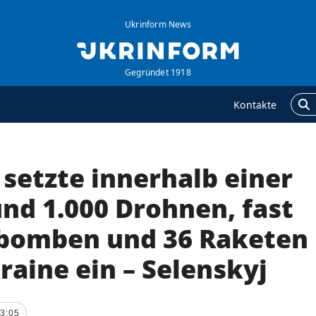
Ukrinform News
Gegründet 1918
Kontakte
setzte innerhalb einer
GENTUR
ZUSÄTZLICH
ber uns
Veröffentlichungen
nd 1.000 Drohnen, fast
ontakte
Interview
tbomben und 36 Raketen
ervices
Fotos
aine ein – Selenskyj
olitik zur Vertraulichkeit
Video
nd zum Schutz
ersonenbezogener
aten
13:05