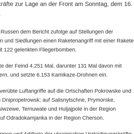
tkräfte zur Lage an der Front am Sonntag, dem 16.
.
e Russen dem Bericht zufolge auf Stellungen der
en und Siedlungen einen Raketenangriff mit einer Rakete
mit 122 gelenkten Fliegerbomben.
te der Feind 4.251 Mal, darunter 131 Mal davon mit
ern, und setzte 6.153 Kamikaze-Drohnen ein.
verübte Luftangriffe auf die Ortschaften Pokrowske und
n Dnipropetrowsk; auf Salisnytschne, Prymorske,
iwzewe, Ternuwate und Huljajpole in der Region
auf Odradokamjanka in der Region Cherson.
ppen und Artillerie der ukrainischen Verteidigungskräfte