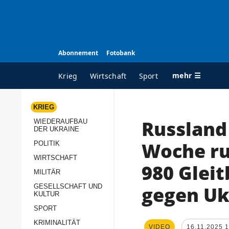
Abonnement
Fotobank
mehr ☰
Krieg
Wirtschaft
Sport
KRIEG
Russland 
WIEDERAUFBAU
ALLE RUBRIKEN
A
DER UKRAINE
Krieg
Ü
Woche ru
POLITIK
Wiederaufbau der
K
WIRTSCHAFT
980 Glei
Ukraine
MILITÄR
s
Politik
gegen Ukr
GESELLSCHAFT UND
P
KULTUR
Wirtschaft
u
SPORT
p
Militär
KRIMINALITÄT
D
VIDEO
16.11.2025 