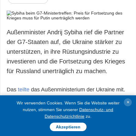
Außenminister Andrij Sybiha rief die Partner
der G7-Staaten auf, die Ukraine stärker zu
unterstützen, in ihre Rüstungsindustrie zu
investieren und die Fortsetzung des Krieges
für Russland unerträglich zu machen.
Das
teilte
das Außenministerium der Ukraine mit.
×
Wir verwenden Cookies. Wenn Sie die Website weiter
Der Außenminister betonte, dass Russland den
nutzen, stimmen Sie unserer
Datenschutz- und
Frieden weiterhin ablehne und den Terror
Datenschutzrichtlinie
zu.
verstärke. Laut dem ukrainischen Diplomaten
Akzeptieren
hege Kremlchef Wladimir Putin noch immer die