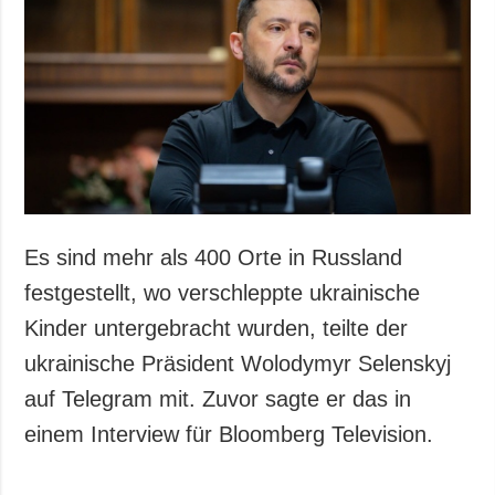
Gesellschaft und
Kultur
Sport
Kriminalität
Notstand und
Notfälle
ZUSÄTZLICH
LEISTUNGEN
Veröffentlichungen
Abonnement
Es sind mehr als 400 Orte in Russland
Interview
Fotobank
festgestellt, wo verschleppte ukrainische
Fotos
Kinder untergebracht wurden, teilte der
Video
ukrainische Präsident Wolodymyr Selenskyj
auf Telegram mit. Zuvor sagte er das in
einem Interview für Bloomberg Television.