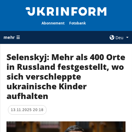
Abonnement
Fotobank
mehr ☰
Deu
×
Selenskyj: Mehr als 400 Orte
in Russland festgestellt, wo
ALLE
AGENTUR
RUBRIKEN
sich verschleppte
Über uns
Krieg
ukrainische Kinder
Kontakte
Wiederaufbau
aufhalten
services
der Ukraine
Politik zur
Politik
Vertraulichkeit
13.11.2025 20:18
und zum Schutz
Wirtschaft
personenbezogener
Militär
Daten