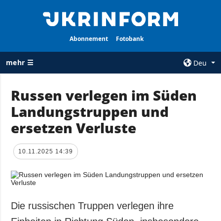
Abonnement
Fotobank
mehr ☰
Deu
×
Russen verlegen im Süden
Landungstruppen und
ALLE
AGENTUR
RUBRIKEN
ersetzen Verluste
Über uns
Krieg
Kontakte
Wiederaufbau
10.11.2025 14:39
services
der Ukraine
Politik zur
Politik
Vertraulichkeit
und zum Schutz
Wirtschaft
personenbezogener
Die russischen Truppen verlegen ihre
Militär
Daten