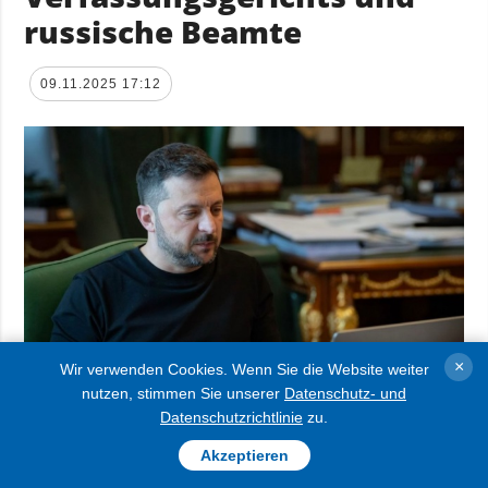
russische Beamte
09.11.2025 17:12
×
Wir verwenden Cookies. Wenn Sie die Website weiter
nutzen, stimmen Sie unserer
Datenschutz- und
Präsident Wolodymyr Selenskyj hat den
Datenschutzrichtlinie
zu.
Beschluss des Sicherheits- und
Akzeptieren