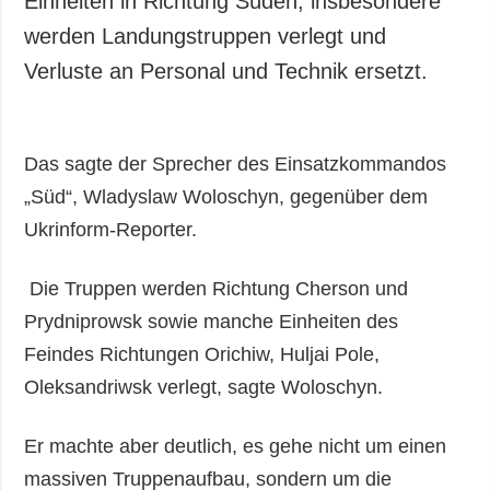
Einheiten in Richtung Süden, insbesondere
Gesellschaft und
werden Landungstruppen verlegt und
Kultur
Verluste an Personal und Technik ersetzt.
Sport
Kriminalität
Notstand und
Das sagte der Sprecher des Einsatzkommandos
Notfälle
„Süd“, Wladyslaw Woloschyn, gegenüber dem
ZUSÄTZLICH
LEISTUNGEN
Ukrinform-Reporter.
Veröffentlichungen
Abonnement
Interview
Fotobank
Die Truppen werden Richtung Cherson und
Fotos
Prydniprowsk sowie manche Einheiten des
Video
Feindes Richtungen Orichiw, Huljai Pole,
Oleksandriwsk verlegt, sagte Woloschyn.
Er machte aber deutlich, es gehe nicht um einen
massiven Truppenaufbau, sondern um die