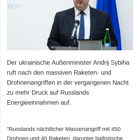
Gesellschaft und
Kultur
Sport
Kriminalität
Notstand und
Notfälle
ZUSÄTZLICH
LEISTUNGEN
Der ukrainische Außenminister Andrij Sybiha
Veröffentlichungen
Abonnement
ruft nach den massiven Raketen- und
Interview
Fotobank
Drohnenangriffen in der vergangenen Nacht
Fotos
zu mehr Druck auf Russlands
Video
Energieeinnahmen auf.
"Russlands nächtlicher Massenangriff mit 450
Drohnen und 45 Raketen, darunter ballistische,