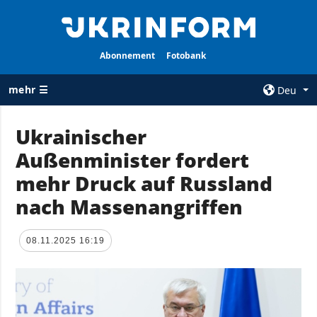
Abonnement
Fotobank
mehr ☰
Deu
×
Ukrainischer
Außenminister fordert
ALLE
AGENTUR
RUBRIKEN
mehr Druck auf Russland
Über uns
Krieg
nach Massenangriffen
Kontakte
Wiederaufbau
services
der Ukraine
08.11.2025 16:19
Politik zur
Politik
Vertraulichkeit
und zum Schutz
Wirtschaft
personenbezogener
Militär
Daten