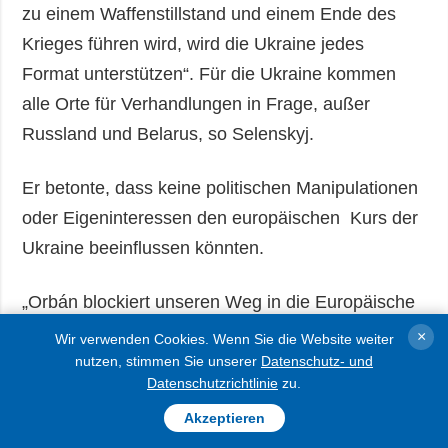
zu einem Waffenstillstand und einem Ende des
Krieges führen wird, wird die Ukraine jedes
Format unterstützen“. Für die Ukraine kommen
alle Orte für Verhandlungen in Frage, außer
Russland und Belarus, so Selenskyj.
Er betonte, dass keine politischen Manipulationen
oder Eigeninteressen den europäischen Kurs der
Ukraine beeinflussen könnten.
„Orbán blockiert unseren Weg in die Europäische
Union. Er glaubt, er kann uns stoppen. Den
×
Wir verwenden Cookies. Wenn Sie die Website weiter
Russen ist es nicht gelungen, dem Orban wird es
nutzen, stimmen Sie unserer
Datenschutz- und
Datenschutzrichtlinie
zu.
auch nicht gelingen", betonte de Staatschef.
Akzeptieren
Ungarn blockiert nach wie vor die Eröffnung von