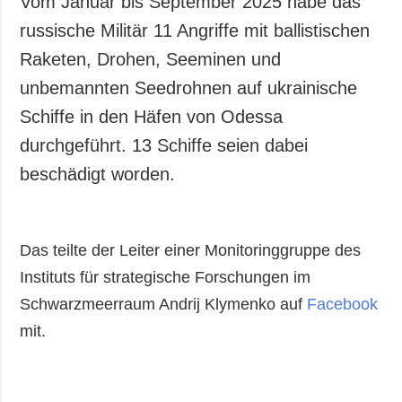
Vom Januar bis September 2025 habe das
Gesellschaft und
russische Militär 11 Angriffe mit ballistischen
Kultur
Raketen, Drohen, Seeminen und
Sport
unbemannten Seedrohnen auf ukrainische
Kriminalität
Schiffe in den Häfen von Odessa
Notstand und
Notfälle
durchgeführt. 13 Schiffe seien dabei
beschädigt worden.
ZUSÄTZLICH
LEISTUNGEN
Veröffentlichungen
Abonnement
Interview
Fotobank
Das teilte der Leiter einer Monitoringgruppe des
Fotos
Instituts für strategische Forschungen im
Video
Schwarzmeerraum Andrij Klymenko auf
Facebook
mit.