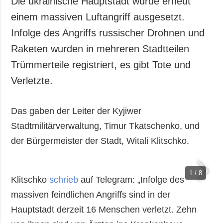
Die ukrainische Hauptstadt wurde erneut
Gesellschaft und
einem massiven Luftangriff ausgesetzt.
Kultur
Infolge des Angriffs russischer Drohnen und
Sport
Raketen wurden in mehreren Stadtteilen
Kriminalität
Trümmerteile registriert, es gibt Tote und
Notstand und
Notfälle
Verletzte.
ZUSÄTZLICH
LEISTUNGEN
Das gaben der Leiter der Kyjiwer
Veröffentlichungen
Abonnement
Stadtmilitärverwaltung, Timur Tkatschenko, und
Interview
Fotobank
der Bürgermeister der Stadt, Witali Klitschko.
Fotos
Video
1 / 8
Klitschko
schrieb
auf Telegram: „Infolge des
massiven feindlichen Angriffs sind in der
Hauptstadt derzeit 16 Menschen verletzt. Zehn