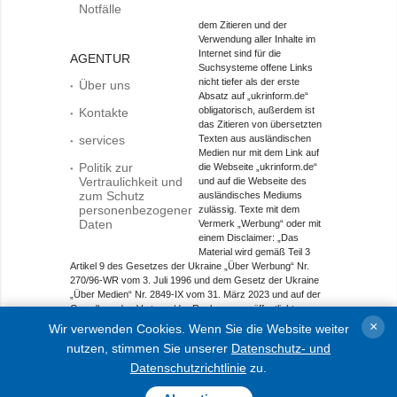
Notfälle
dem Zitieren und der
Verwendung aller Inhalte im
Internet sind für die
AGENTUR
Suchsysteme offene Links
nicht tiefer als der erste
Über uns
Absatz auf „ukrinform.de“
obligatorisch, außerdem ist
Kontakte
das Zitieren von übersetzten
services
Texten aus ausländischen
Medien nur mit dem Link auf
Politik zur
die Webseite „ukrinform.de“
Vertraulichkeit und
und auf die Webseite des
zum Schutz
ausländisches Mediums
personenbezogener
zulässig. Texte mit dem
Daten
Vermerk „Werbung“ oder mit
einem Disclaimer: „Das
Material wird gemäß Teil 3
Artikel 9 des Gesetzes der Ukraine „Über Werbung“ Nr.
270/96-WR vom 3. Juli 1996 und dem Gesetz der Ukraine
„Über Medien“ Nr. 2849-IX vom 31. März 2023 und auf der
Grundlage des Vertrags/der Rechnung veröffentlicht.
×
Wir verwenden Cookies. Wenn Sie die Website weiter
Objekt im Bereich Onlinemedien; Medien-ID R40-01421.
nutzen, stimmen Sie unserer
Datenschutz- und
© 2015-2026 Ukrinform. Alle Rechte sind geschützt.
Datenschutzrichtlinie
zu.