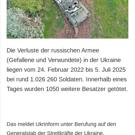
Gesellschaft und
Kultur
Sport
Kriminalität
Notstand und
Notfälle
Die Verluste der russischen Armee
ZUSÄTZLICH
LEISTUNGEN
(Gefallene und Verwundete) in der Ukraine
Veröffentlichungen
Abonnement
liegen vom 24. Februar 2022 bis 5. Juli 2025
Interview
Fotobank
bei rund 1.026 260 Soldaten. Innerhalb eines
Fotos
Tages wurden 1050 weitere Besatzer getötet.
Video
Das meldet Ukrinform unter Berufung auf den
Generalstab der Streitkräfte der Ukraine.