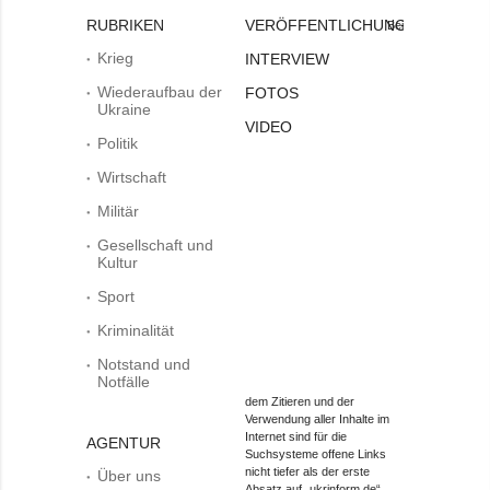
RUBRIKEN
VERÖFFENTLICHUNGEN
Bei
Krieg
INTERVIEW
Wiederaufbau der
FOTOS
Ukraine
VIDEO
Politik
Wirtschaft
Militär
Gesellschaft und
Kultur
Sport
Kriminalität
Notstand und
Notfälle
dem Zitieren und der
Verwendung aller Inhalte im
Internet sind für die
AGENTUR
Suchsysteme offene Links
nicht tiefer als der erste
Über uns
Absatz auf „ukrinform.de“