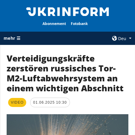
Abonnement
Fotobank
mehr ☰
Deu
×
Verteidigungskräfte
zerstören russisches Tor-
ALLE
AGENTUR
RUBRIKEN
M2-Luftabwehrsystem an
Über uns
Krieg
einem wichtigen Abschnitt
Kontakte
Wiederaufbau
services
der Ukraine
VIDEO
01.06.2025 10:30
Politik zur
Politik
Vertraulichkeit
und zum Schutz
Wirtschaft
personenbezogener
Militär
Daten