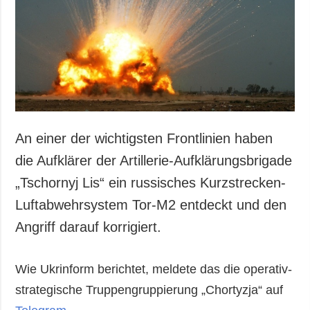
Gesellschaft und
Kultur
Sport
Kriminalität
Notstand und
Notfälle
ZUSÄTZLICH
LEISTUNGEN
An einer der wichtigsten Frontlinien haben
Veröffentlichungen
Abonnement
die Aufklärer der Artillerie-Aufklärungsbrigade
Interview
Fotobank
„Tschornyj Lis“ ein russisches Kurzstrecken-
Fotos
Luftabwehrsystem Tor-M2 entdeckt und den
Video
Angriff darauf korrigiert.
Wie Ukrinform berichtet, meldete das die operativ-
strategische Truppengruppierung „Chortyzja“ auf