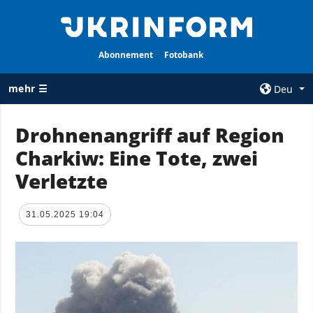
Abonnement
Fotobank
mehr ☰
Deu
×
Drohnenangriff auf Region
Charkiw: Eine Tote, zwei
ALLE
AGENTUR
RUBRIKEN
Verletzte
Über uns
Krieg
Kontakte
Wiederaufbau
31.05.2025 19:04
services
der Ukraine
Politik zur
Politik
Vertraulichkeit
und zum Schutz
Wirtschaft
personenbezogener
Militär
Daten