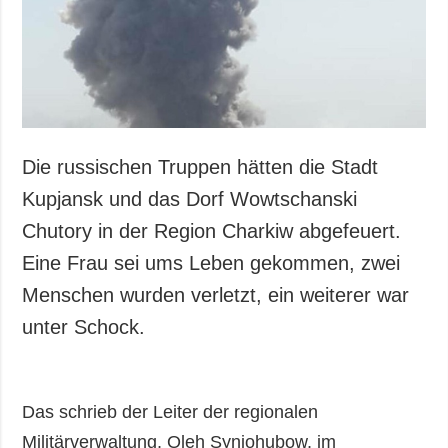
Gesellschaft und
Kultur
Sport
Kriminalität
Notstand und
Notfälle
Die russischen Truppen hätten die Stadt
ZUSÄTZLICH
LEISTUNGEN
Kupjansk und das Dorf Wowtschanski
Veröffentlichungen
Abonnement
Chutory in der Region Charkiw abgefeuert.
Interview
Fotobank
Eine Frau sei ums Leben gekommen, zwei
Fotos
Menschen wurden verletzt, ein weiterer war
Video
unter Schock.
Das schrieb der Leiter der regionalen
Militärverwaltung, Oleh Synjohubow, im