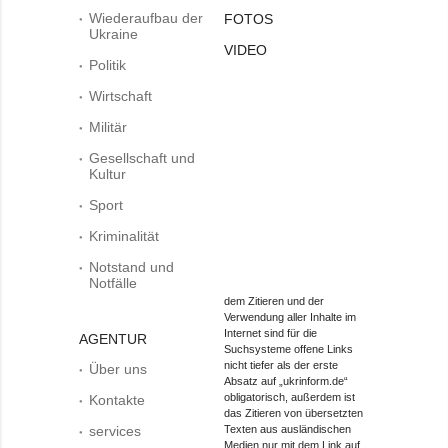
Wiederaufbau der
FOTOS
Ukraine
VIDEO
Politik
Wirtschaft
Militär
Gesellschaft und
Kultur
Sport
Kriminalität
Notstand und
Notfälle
dem Zitieren und der
Verwendung aller Inhalte im
Internet sind für die
AGENTUR
Suchsysteme offene Links
nicht tiefer als der erste
Über uns
Absatz auf „ukrinform.de“
obligatorisch, außerdem ist
Kontakte
das Zitieren von übersetzten
services
Texten aus ausländischen
Medien nur mit dem Link auf