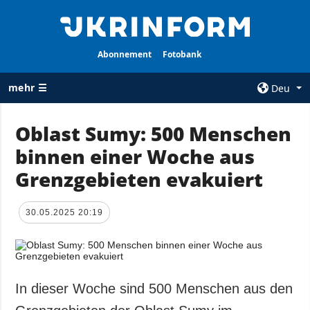
Abonnement
Fotobank
mehr ☰
Deu
×
Oblast Sumy: 500 Menschen
binnen einer Woche aus
ALLE
AGENTUR
RUBRIKEN
Grenzgebieten evakuiert
Über uns
Krieg
Kontakte
Wiederaufbau
30.05.2025 20:19
services
der Ukraine
Politik zur
Politik
Vertraulichkeit
und zum Schutz
Wirtschaft
personenbezogener
In dieser Woche sind 500 Menschen aus den
Militär
Daten