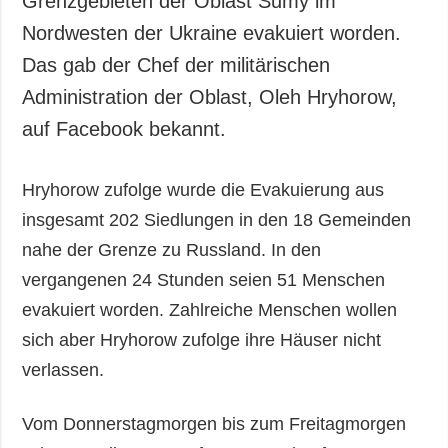
Grenzgebieten der Oblast Sumy im
Gesellschaft und
Nordwesten der Ukraine evakuiert worden.
Kultur
Das gab der Chef der militärischen
Sport
Administration der Oblast, Oleh Hryhorow,
Kriminalität
auf Facebook bekannt.
Notstand und
Notfälle
Hryhorow zufolge wurde die Evakuierung aus
ZUSÄTZLICH
LEISTUNGEN
insgesamt 202 Siedlungen in den 18 Gemeinden
Veröffentlichungen
Abonnement
nahe der Grenze zu Russland. In den
Interview
Fotobank
vergangenen 24 Stunden seien 51 Menschen
Fotos
evakuiert worden. Zahlreiche Menschen wollen
Video
sich aber Hryhorow zufolge ihre Häuser nicht
verlassen.
Vom Donnerstagmorgen bis zum Freitagmorgen