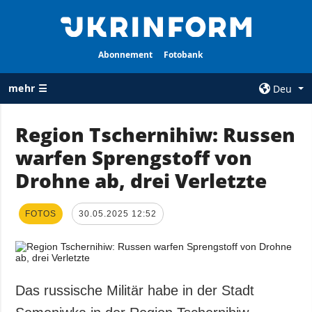
Abonnement
Fotobank
mehr ☰
Deu
×
Region Tschernihiw: Russen
warfen Sprengstoff von
ALLE
AGENTUR
RUBRIKEN
Drohne ab, drei Verletzte
Über uns
Krieg
Kontakte
Wiederaufbau
FOTOS
30.05.2025 12:52
services
der Ukraine
Politik zur
Politik
Vertraulichkeit
und zum Schutz
Wirtschaft
personenbezogener
Das russische Militär habe in der Stadt
Militär
Daten