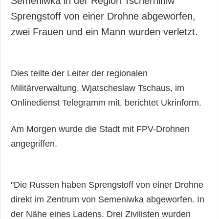
Semeniwka in der Region Tschernihiw
Gesellschaft und
Sprengstoff von einer Drohne abgeworfen,
Kultur
zwei Frauen und ein Mann wurden verletzt.
Sport
Kriminalität
Notstand und
Dies teilte der Leiter der regionalen
Notfälle
Militärverwaltung, Wjatscheslaw Tschaus, im
ZUSÄTZLICH
LEISTUNGEN
Onlinedienst Telegramm mit, berichtet Ukrinform.
Veröffentlichungen
Abonnement
Interview
Fotobank
Am Morgen wurde die Stadt mit FPV-Drohnen
Fotos
angegriffen.
Video
"Die Russen haben Sprengstoff von einer Drohne
direkt im Zentrum von Semeniwka abgeworfen. In
der Nähe eines Ladens. Drei Zivilisten wurden