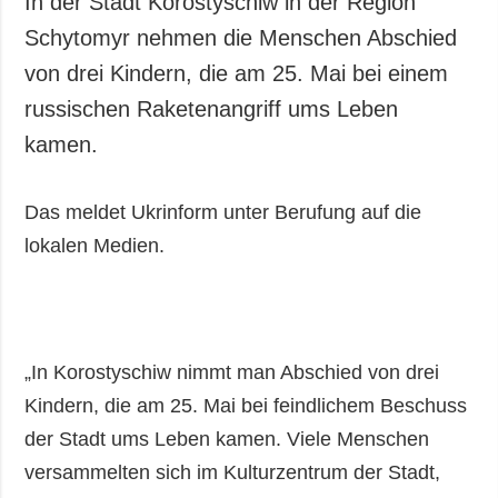
In der Stadt Korostyschiw in der Region
Gesellschaft und
Schytomyr nehmen die Menschen Abschied
Kultur
von drei Kindern, die am 25. Mai bei einem
Sport
russischen Raketenangriff ums Leben
Kriminalität
kamen.
Notstand und
Notfälle
Das meldet Ukrinform unter Berufung auf die
ZUSÄTZLICH
LEISTUNGEN
lokalen Medien.
Veröffentlichungen
Abonnement
Interview
Fotobank
Fotos
Video
„In Korostyschiw nimmt man Abschied von drei
Kindern, die am 25. Mai bei feindlichem Beschuss
der Stadt ums Leben kamen. Viele Menschen
versammelten sich im Kulturzentrum der Stadt,