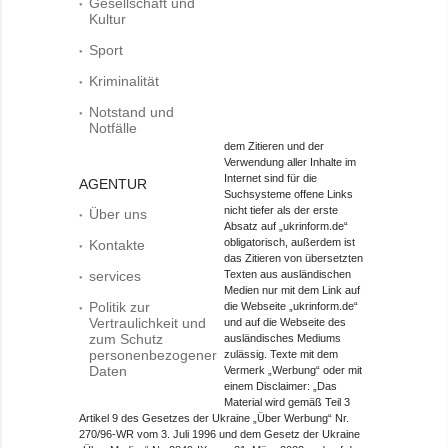
Gesellschaft und
Kultur
Sport
Kriminalität
Notstand und
Notfälle
dem Zitieren und der
Verwendung aller Inhalte im
Internet sind für die
AGENTUR
Suchsysteme offene Links
nicht tiefer als der erste
Über uns
Absatz auf „ukrinform.de“
obligatorisch, außerdem ist
Kontakte
das Zitieren von übersetzten
services
Texten aus ausländischen
Medien nur mit dem Link auf
Politik zur
die Webseite „ukrinform.de“
Vertraulichkeit und
und auf die Webseite des
zum Schutz
ausländisches Mediums
personenbezogener
zulässig. Texte mit dem
Daten
Vermerk „Werbung“ oder mit
einem Disclaimer: „Das
Material wird gemäß Teil 3
Artikel 9 des Gesetzes der Ukraine „Über Werbung“ Nr.
270/96-WR vom 3. Juli 1996 und dem Gesetz der Ukraine