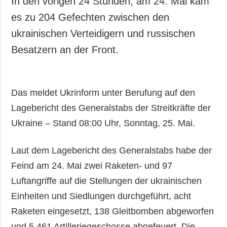
In den vorigen 24 Stunden, am 24. Mai kam
Gesellschaft und
es zu 204 Gefechten zwischen den
Kultur
ukrainischen Verteidigern und russischen
Sport
Besatzern an der Front.
Kriminalität
Notstand und
Notfälle
Das meldet Ukrinform unter Berufung auf den
ZUSÄTZLICH
LEISTUNGEN
Lagebericht des Generalstabs der Streitkräfte der
Veröffentlichungen
Abonnement
Ukraine – Stand 08:00 Uhr, Sonntag, 25. Mai.
Interview
Fotobank
Fotos
Laut dem Lagebericht des Generalstabs habe der
Video
Feind am 24. Mai zwei Raketen- und 97
Luftangriffe auf die Stellungen der ukrainischen
Einheiten und Siedlungen durchgeführt, acht
Raketen eingesetzt, 138 Gleitbomben abgeworfen
und 5.461 Artilleriegeschosse abgefeuert. Die