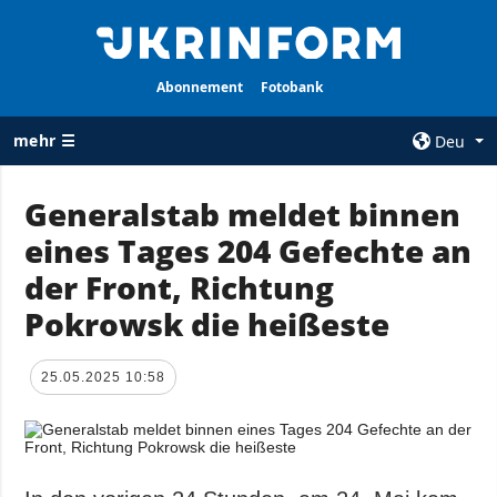
Abonnement
Fotobank
mehr ☰
Deu
×
Generalstab meldet binnen
eines Tages 204 Gefechte an
ALLE
AGENTUR
RUBRIKEN
der Front, Richtung
Über uns
Krieg
Pokrowsk die heißeste
Kontakte
Wiederaufbau
services
der Ukraine
25.05.2025 10:58
Politik zur
Politik
Vertraulichkeit
und zum Schutz
Wirtschaft
personenbezogener
Militär
Daten