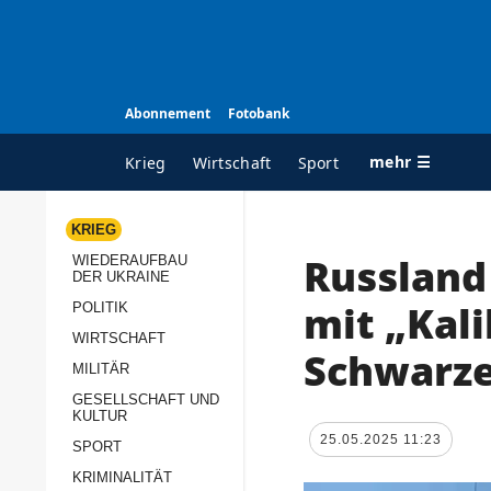
Abonnement
Fotobank
mehr ☰
Krieg
Wirtschaft
Sport
KRIEG
Russland
WIEDERAUFBAU
ALLE RUBRIKEN
A
DER UKRAINE
Krieg
Ü
mit „Kali
POLITIK
Wiederaufbau der
K
WIRTSCHAFT
Schwarz
Ukraine
MILITÄR
s
Politik
GESELLSCHAFT UND
P
KULTUR
Wirtschaft
u
25.05.2025 11:23
SPORT
p
Militär
KRIMINALITÄT
D