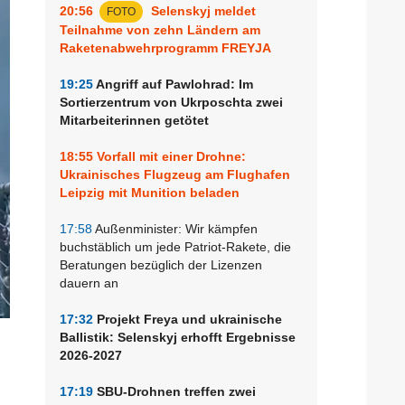
20:56
Selenskyj meldet
FOTO
Teilnahme von zehn Ländern am
Raketenabwehrprogramm FREYJA
19:25
Angriff auf Pawlohrad: Im
Sortierzentrum von Ukrposchta zwei
Mitarbeiterinnen getötet
18:55
Vorfall mit einer Drohne:
Ukrainisches Flugzeug am Flughafen
Leipzig mit Munition beladen
17:58
Außenminister: Wir kämpfen
buchstäblich um jede Patriot-Rakete, die
Beratungen bezüglich der Lizenzen
dauern an
17:32
Projekt Freya und ukrainische
Ballistik: Selenskyj erhofft Ergebnisse
2026-2027
17:19
SBU-Drohnen treffen zwei