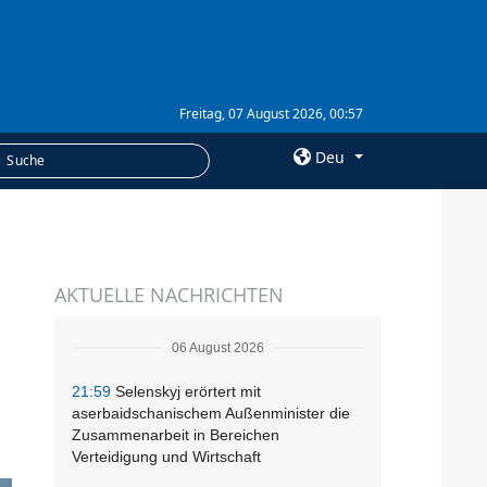
Freitag, 07 August 2026, 00:57
Deu
×
LEISTUNGEN
AKTUELLE NACHRICHTEN
Abonnement
Fotobank
06 August 2026
21:59
Selenskyj erörtert mit
aserbaidschanischem Außenminister die
Zusammenarbeit in Bereichen
Verteidigung und Wirtschaft