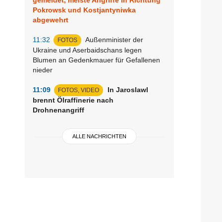
Pokrowsk und Kostjantyniwka
abgewehrt
11:32
Außenminister der
FOTOS
Ukraine und Aserbaidschans legen
Blumen an Gedenkmauer für Gefallenen
nieder
11:09
In Jaroslawl
FOTOS, VIDEO
brennt Ölraffinerie nach
Drohnenangriff
ALLE NACHRICHTEN