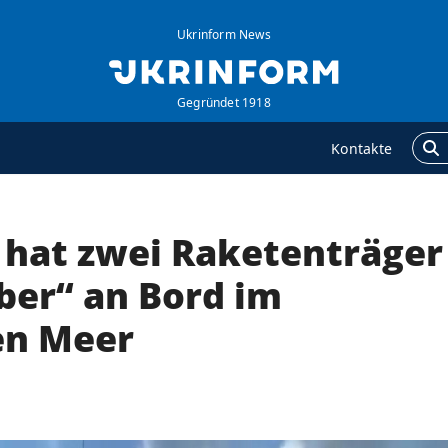
Ukrinform News
Gegründet 1918
Kontakte
 hat zwei Raketenträger
GENTUR
ZUSÄTZLICH
ber uns
Veröffentlichungen
ber“ an Bord im
ontakte
Interview
en Meer
ervices
Fotos
olitik zur Vertraulichkeit
Video
nd zum Schutz
ersonenbezogener
aten