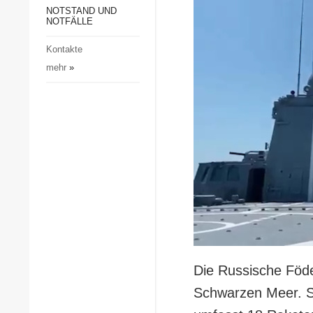
Gesellschaft und Kultur
NOTSTAND UND
NOTFÄLLE
Sport
Kontakte
Kriminalität
mehr
»
Notstand und Notfälle
Die Russische Föder
Schwarzen Meer. Si