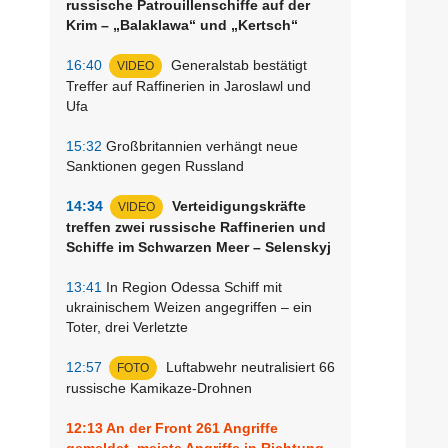
russische Patrouillenschiffe auf der
Krim – „Balaklawa“ und „Kertsch“
16:40
Generalstab bestätigt
VIDEO
Treffer auf Raffinerien in Jaroslawl und
Ufa
15:32
Großbritannien verhängt neue
Sanktionen gegen Russland
14:34
Verteidigungskräfte
VIDEO
treffen zwei russische Raffinerien und
Schiffe im Schwarzen Meer – Selenskyj
13:41
In Region Odessa Schiff mit
ukrainischem Weizen angegriffen – ein
:
Toter, drei Verletzte
12:57
Luftabwehr neutralisiert 66
FOTO
russische Kamikaze-Drohnen
12:13
An der Front 261 Angriffe
gemeldet, meiste Angriffe in Richtung