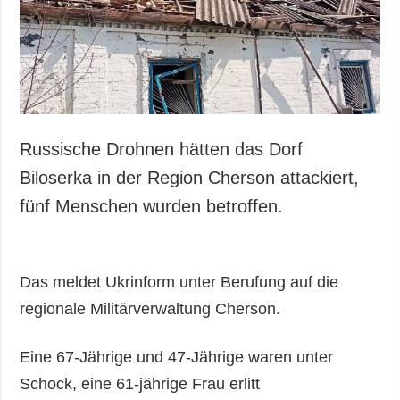
Gesellschaft und
Kultur
Sport
Kriminalität
Notstand und
Notfälle
Russische Drohnen hätten das Dorf
ZUSÄTZLICH
LEISTUNGEN
Biloserka in der Region Cherson attackiert,
Veröffentlichungen
Abonnement
fünf Menschen wurden betroffen.
Interview
Fotobank
Fotos
Das meldet Ukrinform unter Berufung auf die
Video
regionale Militärverwaltung Cherson.
Eine 67-Jährige und 47-Jährige waren unter
Schock, eine 61-jährige Frau erlitt