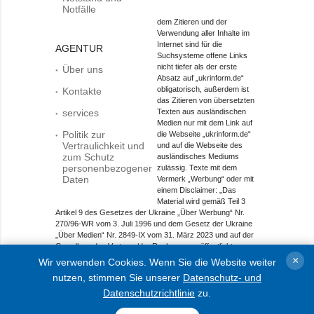
Notfälle
dem Zitieren und der
Verwendung aller Inhalte im
Internet sind für die
AGENTUR
Suchsysteme offene Links
nicht tiefer als der erste
Über uns
Absatz auf „ukrinform.de“
obligatorisch, außerdem ist
Kontakte
das Zitieren von übersetzten
services
Texten aus ausländischen
Medien nur mit dem Link auf
Politik zur
die Webseite „ukrinform.de“
Vertraulichkeit und
und auf die Webseite des
zum Schutz
ausländisches Mediums
personenbezogener
zulässig. Texte mit dem
Daten
Vermerk „Werbung“ oder mit
einem Disclaimer: „Das
Material wird gemäß Teil 3
Artikel 9 des Gesetzes der Ukraine „Über Werbung“ Nr.
270/96-WR vom 3. Juli 1996 und dem Gesetz der Ukraine
„Über Medien“ Nr. 2849-IX vom 31. März 2023 und auf der
Grundlage des Vertrags/der Rechnung veröffentlicht.
×
Wir verwenden Cookies. Wenn Sie die Website weiter
Objekt im Bereich Onlinemedien; Medien-ID R40-01421.
nutzen, stimmen Sie unserer
Datenschutz- und
© 2015-2026 Ukrinform. Alle Rechte sind geschützt.
Datenschutzrichtlinie
zu.