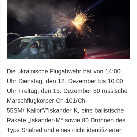
Gesellschaft und
Kultur
Sport
Kriminalität
Notstand und
Notfälle
ZUSÄTZLICH
LEISTUNGEN
Veröffentlichungen
Abonnement
Die ukrainische Flugabwehr hat von 14:00
Interview
Fotobank
Uhr Dienstag, den 12. Dezember bis 10:00
Fotos
Uhr Freitag, den 13. Dezember 80 russische
Video
Marschflugkörper Ch-101/Ch-
55SМ/"Kalibr"/"Iskander-K, eine ballistische
Rakete „Iskander-M“ sowie 80 Drohnen des
Typs Shahed und eines nicht identifizierten