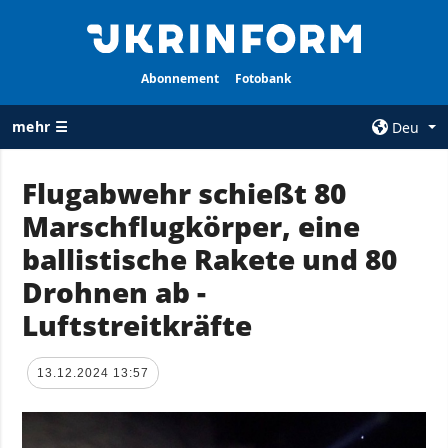
Abonnement
Fotobank
mehr ☰
Deu
×
Flugabwehr schießt 80
Marschflugkörper, eine
ALLE
AGENTUR
RUBRIKEN
ballistische Rakete und 80
Über uns
Krieg
Drohnen ab -
Kontakte
Wiederaufbau
Luftstreitkräfte
services
der Ukraine
Politik zur
Politik
Vertraulichkeit
13.12.2024 13:57
und zum Schutz
Wirtschaft
personenbezogener
Militär
Daten