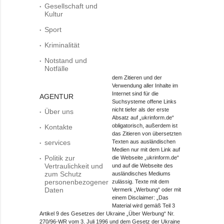
Gesellschaft und
Kultur
Sport
Kriminalität
Notstand und
Notfälle
dem Zitieren und der
Verwendung aller Inhalte im
Internet sind für die
AGENTUR
Suchsysteme offene Links
nicht tiefer als der erste
Über uns
Absatz auf „ukrinform.de“
obligatorisch, außerdem ist
Kontakte
das Zitieren von übersetzten
services
Texten aus ausländischen
Medien nur mit dem Link auf
Politik zur
die Webseite „ukrinform.de“
Vertraulichkeit und
und auf die Webseite des
zum Schutz
ausländisches Mediums
personenbezogener
zulässig. Texte mit dem
Daten
Vermerk „Werbung“ oder mit
einem Disclaimer: „Das
Material wird gemäß Teil 3
Artikel 9 des Gesetzes der Ukraine „Über Werbung“ Nr.
270/96-WR vom 3. Juli 1996 und dem Gesetz der Ukraine