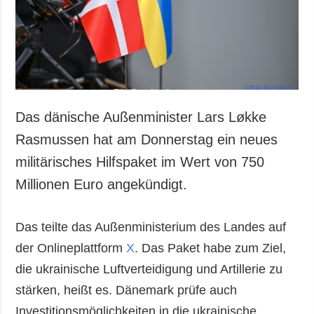
Gesellschaft und
Kultur
Sport
Kriminalität
Notstand und
Notfälle
Das dänische Außenminister Lars Løkke
ZUSÄTZLICH
LEISTUNGEN
Rasmussen hat am Donnerstag ein neues
Veröffentlichungen
Abonnement
militärisches Hilfspaket im Wert von 750
Interview
Fotobank
Millionen Euro angekündigt.
Fotos
Video
Das teilte das Außenministerium des Landes auf
der Onlineplattform
X
. Das Paket habe zum Ziel,
die ukrainische Luftverteidigung und Artillerie zu
stärken, heißt es. Dänemark prüfe auch
Investitionsmöglichkeiten in die ukrainische