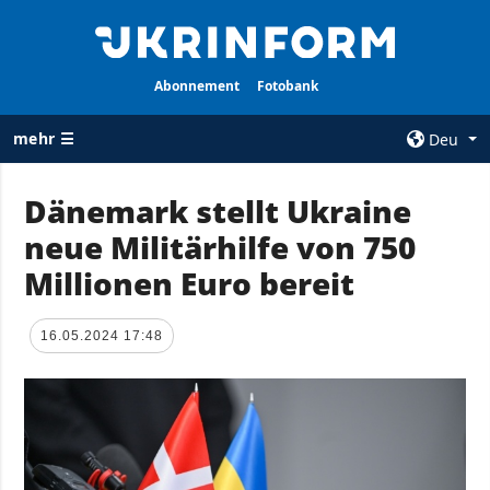
Abonnement
Fotobank
mehr ☰
Deu
×
Dänemark stellt Ukraine
neue Militärhilfe von 750
ALLE
AGENTUR
RUBRIKEN
Millionen Euro bereit
Über uns
Krieg
Kontakte
Wiederaufbau
16.05.2024 17:48
services
der Ukraine
Politik zur
Politik
Vertraulichkeit
und zum Schutz
Wirtschaft
personenbezogener
Militär
Daten