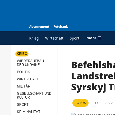
Abonnement
Fotobank
mehr ☰
Krieg
Wirtschaft
Sport
KRIEG
Befehlsh
WIEDERAUFBAU
ALLE RUBRIKEN
A
DER UKRAINE
Krieg
Ü
Landstrei
POLITIK
Wiederaufbau der
K
WIRTSCHAFT
Syrskyj 
Ukraine
MILITÄR
s
Politik
GESELLSCHAFT UND
P
KULTUR
Wirtschaft
u
FOTOS
17.03.2022 
SPORT
p
Militär
KRIMINALITÄT
D