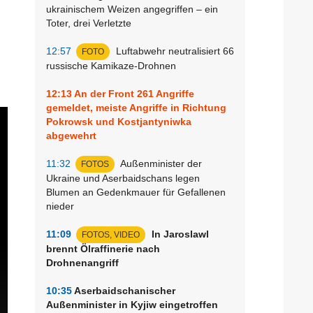
ukrainischem Weizen angegriffen – ein
Toter, drei Verletzte
12:57
Luftabwehr neutralisiert 66
FOTO
russische Kamikaze-Drohnen
12:13
An der Front 261 Angriffe
gemeldet, meiste Angriffe in Richtung
Pokrowsk und Kostjantyniwka
abgewehrt
11:32
Außenminister der
FOTOS
Ukraine und Aserbaidschans legen
Blumen an Gedenkmauer für Gefallenen
nieder
11:09
In Jaroslawl
FOTOS, VIDEO
brennt Ölraffinerie nach
Drohnenangriff
10:35
Aserbaidschanischer
Außenminister in Kyjiw eingetroffen