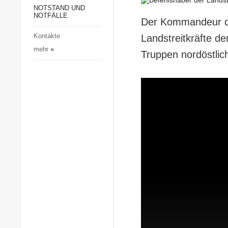
Gesellschaft und Kultur
NOTSTAND UND
NOTFÄLLE
Der Kommandeur de
Sport
Kontakte
Landstreitkräfte de
Kriminalität
mehr
»
Truppen nordöstlich
Notstand und Notfälle