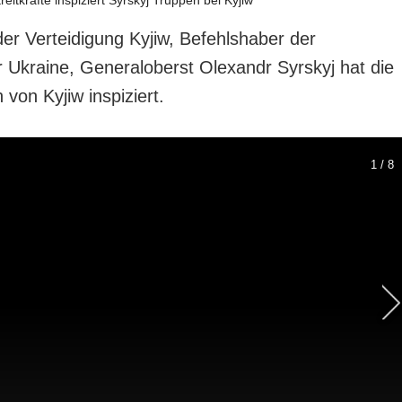
r Verteidigung Kyjiw, Befehlshaber der
r Ukraine, Generaloberst Olexandr Syrskyj hat die
 von Kyjiw inspiziert.
1 / 8