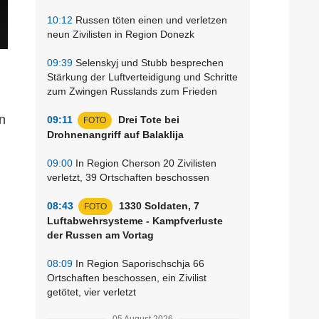
10:12
Russen töten einen und verletzen
neun Zivilisten in Region Donezk
09:39
Selenskyj und Stubb besprechen
Stärkung der Luftverteidigung und Schritte
zum Zwingen Russlands zum Frieden
n
09:11
Drei Tote bei
FOTO
Drohnenangriff auf Balaklija
09:00
In Region Cherson 20 Zivilisten
verletzt, 39 Ortschaften beschossen
08:43
1330 Soldaten, 7
FOTO
Luftabwehrsysteme - Kampfverluste
der Russen am Vortag
08:09
In Region Saporischschja 66
Ortschaften beschossen, ein Zivilist
getötet, vier verletzt
05 August 2026