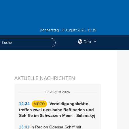
Donnerstag, 06 August 2026, 15:35
Deu
×
LEISTUNGEN
AKTUELLE NACHRICHTEN
Abonnement
Fotobank
06 August 2026
14:34
Verteidigungskräfte
VIDEO
treffen zwei russische Raffinerien und
Schiffe im Schwarzen Meer – Selenskyj
13:41
In Region Odessa Schiff mit